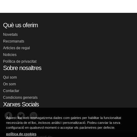
Què us oferim
Novetats
Recomanats
Articles de regal
Noticies
Política de privacitat
Sobre nosaltres
Qui som
On som
Contactar
Condicions generals
Xarxes Socials
Aquest lloc web emmagatzema dades com galetes per habilitar la funcionalitat
necessària de el lloc, inclosos anàlisi i personalització. Podeu canviar la seva
configuració en qualsevol moment o acceptar els paràmetres per defecte.
política de cookies