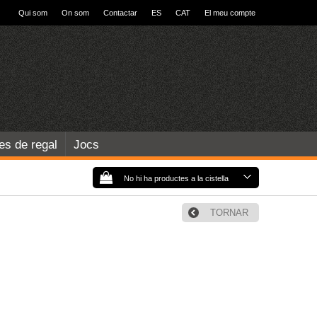
Qui som
On som
Contactar
ES
CAT
El meu compte
les de regal
Jocs
No hi ha productes a la cistella
TORNAR