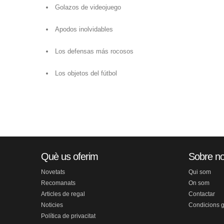
Golazos de videojuego
Apodos inolvidables
Los defensas más rocosos
Los objetos del fútbol
Què us oferim
Sobre no
Novetats
Qui som
Recomanats
On som
Articles de regal
Contactar
Noticies
Condicions 
Política de privacitat