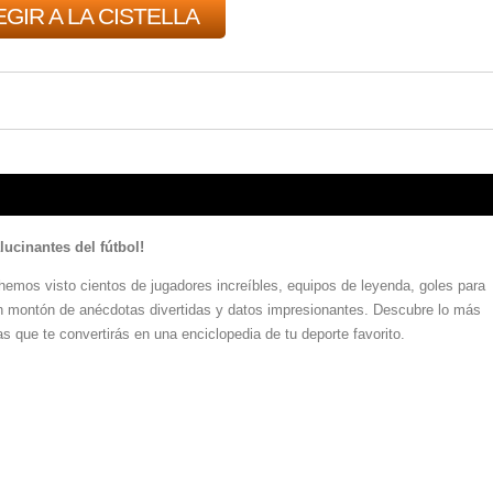
GIR A LA CISTELLA
ucinantes del fútbol!
 hemos visto cientos de jugadores increíbles, equipos de leyenda, goles para
un montón de anécdotas divertidas y datos impresionantes. Descubre lo más
as que te convertirás en una enciclopedia de tu deporte favorito.