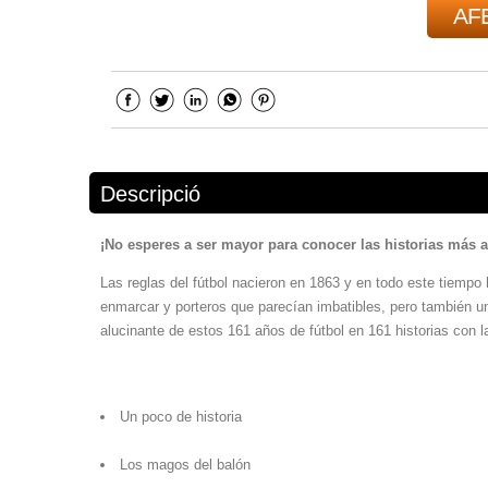
AFE
Descripció
¡No esperes a ser mayor para conocer las historias más al
Las reglas del fútbol nacieron en 1863 y en todo este tiempo
enmarcar y porteros que parecían imbatibles, pero también 
alucinante de estos 161 años de fútbol en 161 historias con l
Un poco de historia
Los magos del balón