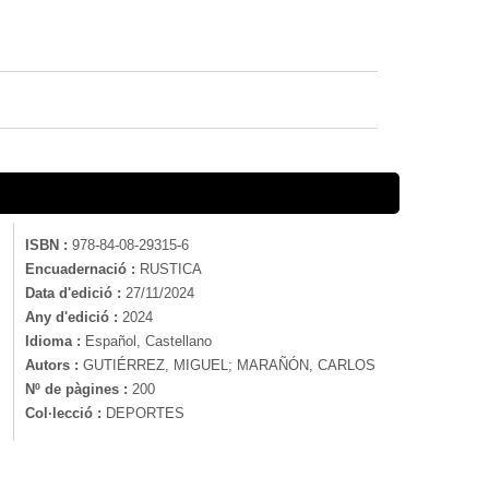
ISBN :
978-84-08-29315-6
Encuadernació :
RUSTICA
Data d'edició :
27/11/2024
Any d'edició :
2024
Idioma :
Español, Castellano
Autors :
GUTIÉRREZ, MIGUEL; MARAÑÓN, CARLOS
Nº de pàgines :
200
Col·lecció :
DEPORTES