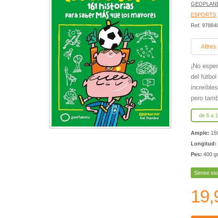
GEOPLAN
ESPORTS
Ref. 9788
Altres
¡No esper
del fútbo
increíble
pero tamb
de 6 a 
Ample:
15
Longitud:
Pes:
400 g
Sense sto
19,