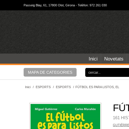
Passeig Blay, 61, 17800 Olot, Girona - Telèfon: 972 261 030
Inici
Novetats
MAPA DE CATEGORIES
Inici
/
ESPORTS
/
ESPORTS
/
FÚTBOL ES PARA LISTOS, EL
FÚT
161 HI
GUTIÉRRE