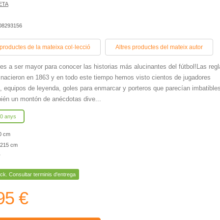
ETA
408293156
 productes de la mateixa col·lecció
Altres productes del mateix autor
es a ser mayor para conocer las historias más alucinantes del fútbol!Las reg
l nacieron en 1863 y en todo este tiempo hemos visto cientos de jugadores
s, equipos de leyenda, goles para enmarcar y porteros que parecían imbatible
ién un montón de anécdotas dive...
10 anys
0 cm
215 cm
r
ck. Consultar terminis d'entrega
95 €