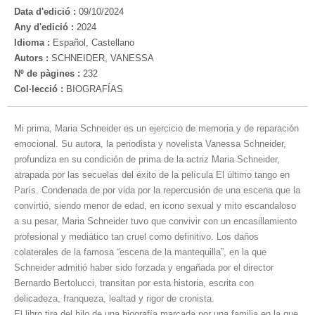
Data d'edició :
09/10/2024
Any d'edició :
2024
Idioma :
Español, Castellano
Autors :
SCHNEIDER, VANESSA
Nº de pàgines :
232
Col·lecció :
BIOGRAFÍAS
Mi prima, Maria Schneider es un ejercicio de memoria y de reparación
emocional. Su autora, la periodista y novelista Vanessa Schneider,
profundiza en su condición de prima de la actriz Maria Schneider,
atrapada por las secuelas del éxito de la película El último tango en
París. Condenada de por vida por la repercusión de una escena que la
convirtió, siendo menor de edad, en icono sexual y mito escandaloso
a su pesar, Maria Schneider tuvo que convivir con un encasillamiento
profesional y mediático tan cruel como definitivo. Los daños
colaterales de la famosa “escena de la mantequilla”, en la que
Schneider admitió haber sido forzada y engañada por el director
Bernardo Bertolucci, transitan por esta historia, escrita con
delicadeza, franqueza, lealtad y rigor de cronista.
El libro tira del hilo de una biografía marcada por una familia en la que