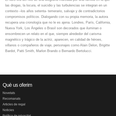
las drogas, la locura, el suicidio y las turbulencias se integran en un
contexto –los años setenta- temerario, salvaje y de contradictorios
compromisos políticos. Dialogando con su propia memoria, la autora
recupera una cronología que no le es ajena. Londres, París, California,
Nueva York, Los Ángeles o Brasil son decorados que iluminan o
ensombrecen un relato en el que, siempre alrededor del carisma
magnético y trágico de la actriz, aparecen, en calidad de héroes,
villanos o compañeros de viaje, personajes como Alain Delon, Brigitte
Bardot, Patti Smith, Marlon Brando o Bernardo Bertolucci.
Què us oferim
Novetats
Recomanats
Articles de regal
Noticies
Política de privacitat