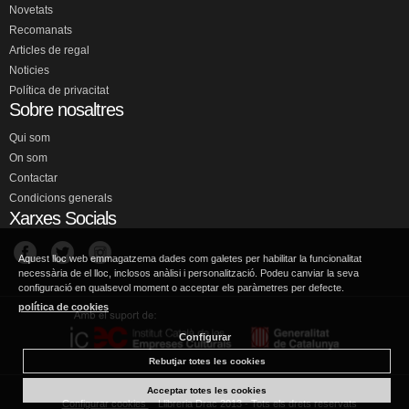
Novetats
Recomanats
Articles de regal
Noticies
Política de privacitat
Sobre nosaltres
Qui som
On som
Contactar
Condicions generals
Xarxes Socials
Aquest lloc web emmagatzema dades com galetes per habilitar la funcionalitat
necessària de el lloc, inclosos anàlisi i personalització. Podeu canviar la seva
configuració en qualsevol moment o acceptar els paràmetres per defecte.
política de cookies
Configurar
Rebutjar totes les cookies
Acceptar totes les cookies
Configurar cookies
Llibreria Drac 2013 - Tots els drets reservats