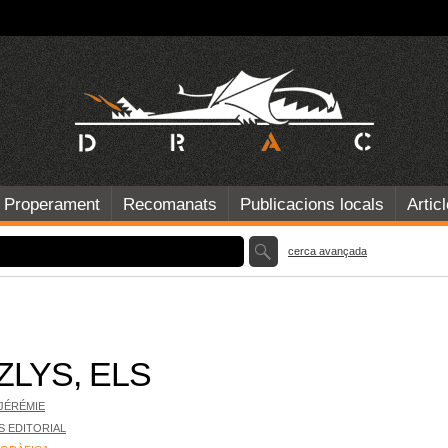
Properament
Recomanats
Publicacions locals
Artic
cerca avançada
ZLYS, ELS
JÉRÉMIE
S EDITORIAL