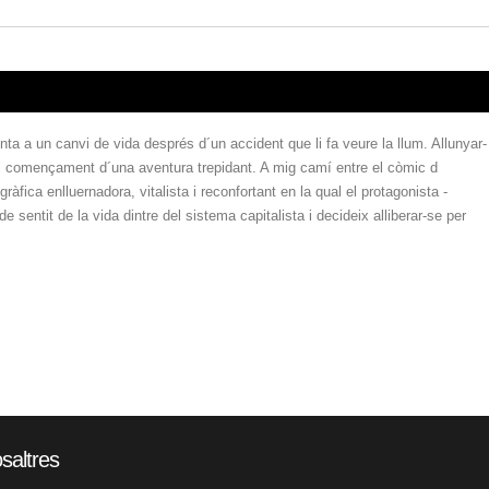
ta a un canvi de vida després d´un accident que li fa veure la llum. Allunyar-
 el començament d´una aventura trepidant. A mig camí entre el còmic d
ràfica enlluernadora, vitalista i reconfortant en la qual el protagonista -
 sentit de la vida dintre del sistema capitalista i decideix alliberar-se per
saltres