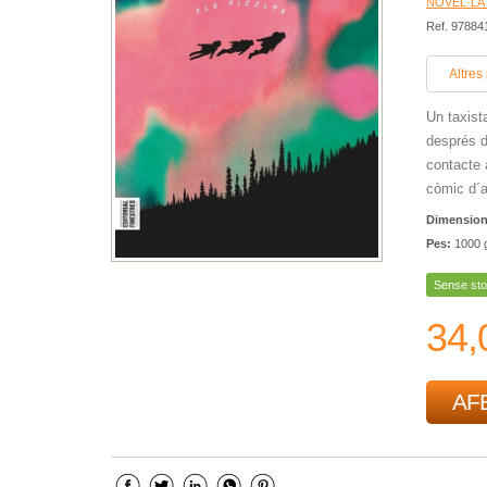
NOVEL·LA
Ref. 9788
Altres
Un taxist
després d´
contacte 
còmic d´a
Dimensio
Pes:
1000 
Sense sto
34,
AFE