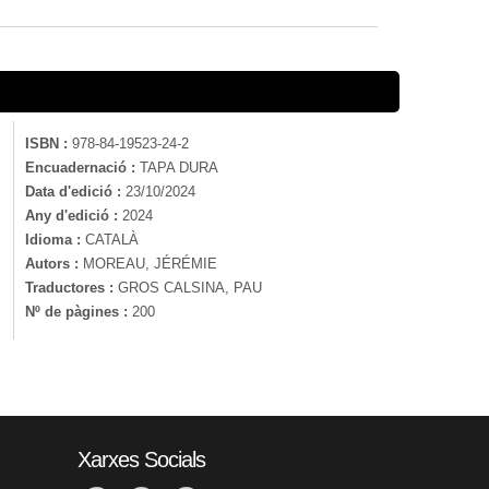
ISBN :
978-84-19523-24-2
Encuadernació :
TAPA DURA
Data d'edició :
23/10/2024
Any d'edició :
2024
Idioma :
CATALÀ
Autors :
MOREAU, JÉRÉMIE
Traductores :
GROS CALSINA, PAU
Nº de pàgines :
200
Xarxes Socials