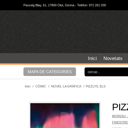
Passeig Blay, 61, 17800 Olot, Girona - Telèfon: 972 261 030
Inici
Novetats
MAPA DE CATEGORIES
Inici
/
CÒMIC
/
NOVEL·LA GRÀFICA
/
PIZZLYS, ELS
PIZ
MOREAU, 
FINESTRE