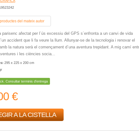
 GRÀFICA
419523242
 productes del mateix autor
a parisenc afectat per l´ús excessiu del GPS s´enfronta a un canvi de vida
un accident que li fa veure la llum. Allunyar-se de la tecnologia i renovar el
amb la natura serà el començament d´una aventura trepidant. A mig camí entr
ventures i les ciències socia...
ns:
295 x 225 x 200 cm
gr
ck. Consultar terminis d'entrega
00 €
GIR A LA CISTELLA