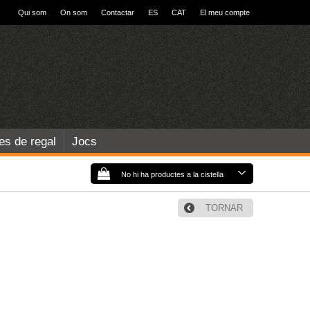
Qui som
On som
Contactar
ES
CAT
El meu compte
les de regal
Jocs
No hi ha productes a la cistella
TORNAR