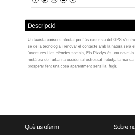
Descripció
Un taxista parisenc afectat per l´ús excessiu del GPS s´enfron
se de la tecnologia i renovar el contacte amb la natura serà
´aventures i les ciències socials, Els Pizzlys és una novel·la g
metàfora de l´urbanita occidental estressat- rebutja la manca de
prosperar fent una cosa aparentment senzilla: fugir.
Què us oferim
Sobre no