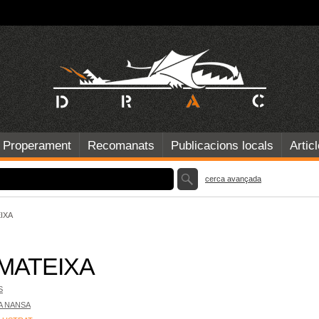
Properament
Recomanats
Publicacions locals
Artic
cerca avançada
IXA
 MATEIXA
S
LA NANSA