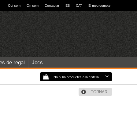
Qui som
On som
Contactar
ES
CAT
El meu compte
les de regal
Jocs
No hi ha productes a la cistella
TORNAR