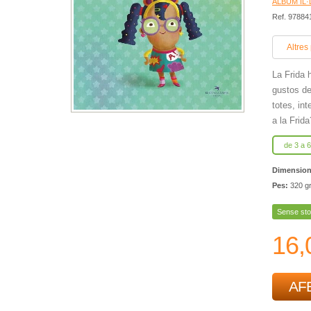
ÀLBUM IL
Ref. 9788
Altres
La Frida 
gustos de 
totes, int
a la Frida
de 3 a 
Dimensio
Pes:
320 g
Sense sto
16,
AFE