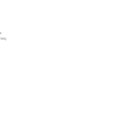
de
feliç