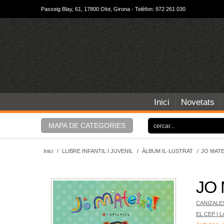
Passeig Blay, 61, 17800 Olot, Girona - Telèfon: 972 261 030
Inici
Novetats
MAPA DE CATEGORIES
Inici
/
LLIBRE INFANTIL I JUVENIL
/
ÀLBUM IL·LUSTRAT
/
JO MATE
JO
CANIZALE
EL CEP I 