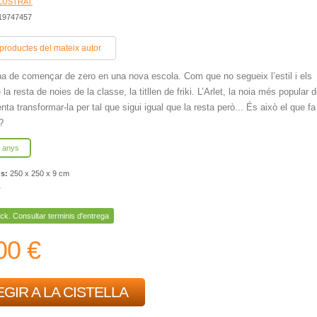
·LUSTRAT
419747457
 productes del mateix autor
ha de començar de zero en una nova escola. Com que no segueix l’estil i els
la resta de noies de la classe, la titllen de friki. L’Arlet, la noia més popular 
enta transformar-la per tal que sigui igual que la resta però... És això el que fa 
?
6 anys
ns:
250 x 250 x 9 cm
r
ck. Consultar terminis d'entrega
00 €
GIR A LA CISTELLA