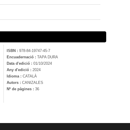
ISBN :
978-84-19747-45-7
Encuadernació :
TAPA DURA
Data d'edició :
01/10/2024
Any d'edició :
2024
Idioma :
CATALÀ
Autors :
CANIZALES
Nº de pàgines :
36