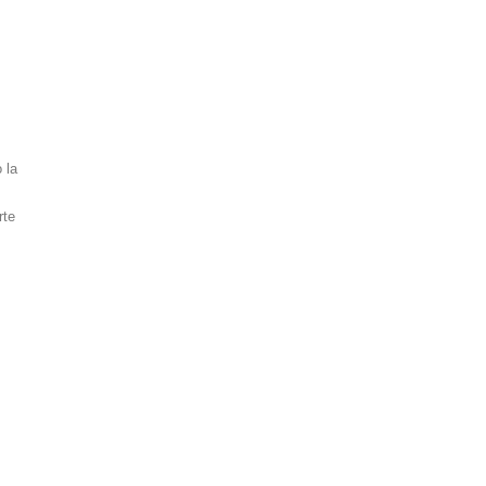
 la
rte