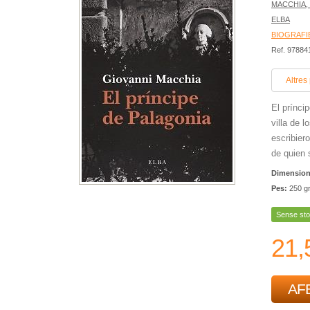
MACCHIA,
ELBA
BIOGRAFI
Ref. 9788
Altres
El prínci
villa de 
escribier
de quien 
Dimensio
Pes:
250 g
Sense sto
21,
AFE