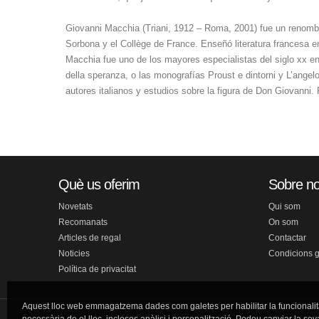
Giovanni Macchia (Triani, 1912 – Roma, 2001) fue un renombrad
Sorbona y el Collège de France. Enseñó literatura francesa en
Macchia fue uno de los mayores especialistas del siglo xx en l
della speranza, o las monografías Proust e dintorni y L’angelo
autores italianos y estudios sobre la figura de Don Giovanni.
Què us oferim
Sobre no
Novetats
Qui som
Recomanats
On som
Articles de regal
Contactar
Noticies
Condicions 
Política de privacitat
Aquest lloc web emmagatzema dades com galetes per habilitar la funcionalit