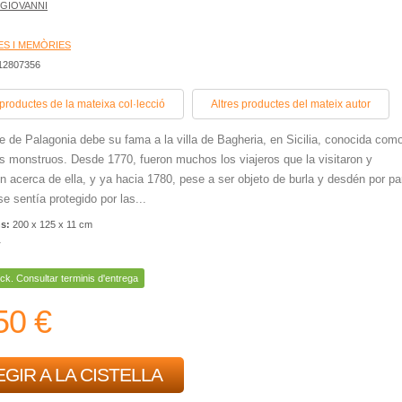
 GIOVANNI
ES I MEMÒRIES
412807356
 productes de la mateixa col·lecció
Altres productes del mateix autor
pe de Palagonia debe su fama a la villa de Bagheria, en Sicilia, conocida como
los monstruos. Desde 1770, fueron muchos los viajeros que la visitaron y
on acerca de ella, y ya hacia 1780, pese a ser objeto de burla y desdén por pa
se sentía protegido por las...
ns:
200 x 125 x 11 cm
r
ck. Consultar terminis d'entrega
50 €
GIR A LA CISTELLA