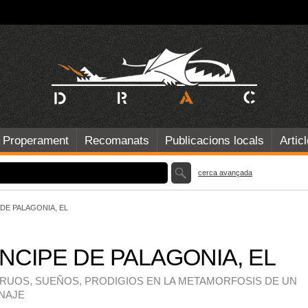
Properament
Recomanats
Publicacions locals
Artic
cerca avançada
 DE PALAGONIA, EL
NCIPE DE PALAGONIA, EL
UOS, SUEÑOS, PRODIGIOS EN LA METAMORFOSIS DE UN
NAJE