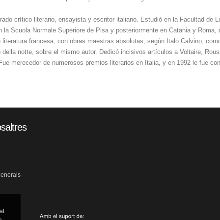
o crítico literario, ensayista y escritor italiano. Estudió en la Facultad de
 la Scuola Normale Superiore de Pisa y posteriormente en Catania y Roma, dond
iteratura francesa, con obras maestras absolutas, según Italo Calvino, como Le
 della notte, sobre el mismo autor. Dedicó incisivos artículos a Voltaire, Rou
 Fue merecedor de numerosos premios literarios en Italia, y en 1992 le fue co
saltres
generals
at