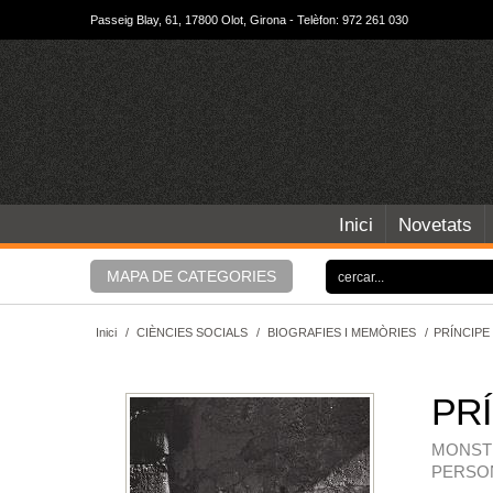
Passeig Blay, 61, 17800 Olot, Girona - Telèfon: 972 261 030
Inici
Novetats
MAPA DE CATEGORIES
Inici
/
CIÈNCIES SOCIALS
/
BIOGRAFIES I MEMÒRIES
/
PRÍNCIPE
PRÍ
MONSTR
PERSO