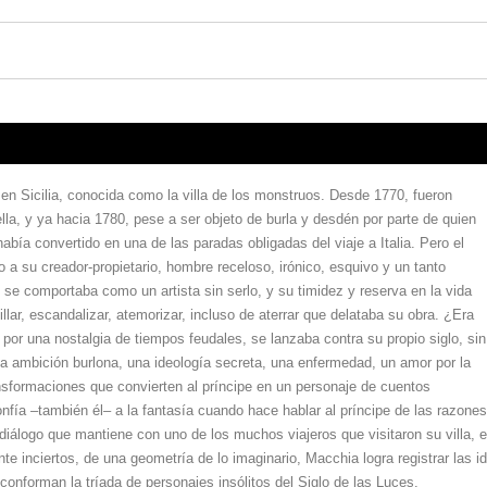
 en Sicilia, conocida como la villa de los monstruos. Desde 1770, fueron
ella, y ya hacia 1780, pese a ser objeto de burla y desdén por parte de quien
abía convertido en una de las paradas obligadas del viaje a Italia. Pero el
 a su creador-propietario, hombre receloso, irónico, esquivo y un tanto
se comportaba como un artista sin serlo, y su timidez y reserva en la vida
ar, escandalizar, atemorizar, incluso de aterrar que delataba su obra. ¿Era
 por una nostalgia de tiempos feudales, se lanzaba contra su propio siglo, sin
a ambición burlona, una ideología secreta, una enfermedad, un amor por la
sformaciones que convierten al príncipe en un personaje de cuentos
confía –también él– a la fantasía cuando hace hablar al príncipe de las razones
diálogo que mantiene con uno de los muchos viajeros que visitaron su villa, 
te inciertos, de una geometría de lo imaginario, Macchia logra registrar las i
onforman la tríada de personajes insólitos del Siglo de las Luces.