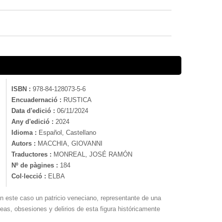
ISBN :
978-84-128073-5-6
Encuadernació :
RUSTICA
Data d'edició :
06/11/2024
Any d'edició :
2024
Idioma :
Español, Castellano
Autors :
MACCHIA, GIOVANNI
Traductores :
MONREAL, JOSÉ RAMÓN
Nº de pàgines :
184
Col·lecció :
ELBA
en este caso un patricio veneciano, representante de una
deas, obsesiones y delirios de esta figura históricamente