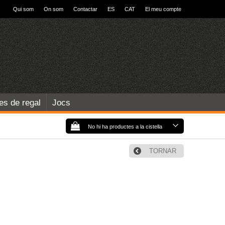
Qui som
On som
Contactar
ES
CAT
El meu compte
les de regal
Jocs
No hi ha productes a la cistella
TORNAR