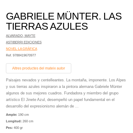
GABRIELE MÜNTER. LAS
TIERRAS AZULES
ALVARADO, MAYTE
ASTIBERRI EDICIONES
NOVEL·LA GRÀFICA
Ref. 9788419670977
Altres productes del mateix autor
Paisajes nevados y centelleantes. La montaña, imponente. Los Alpes
y sus tierras azules inspiraron a la pintora alemana Gabriele Münter
algunos de sus mejores cuadros. Fundadora y miembro del grupo
artístico El Jinete Azul, desempeñó un papel fundamental en el
desarrollo del expresionismo alemán de ...
Ample:
190 cm
Longitud:
260 cm
Pes:
400 gr