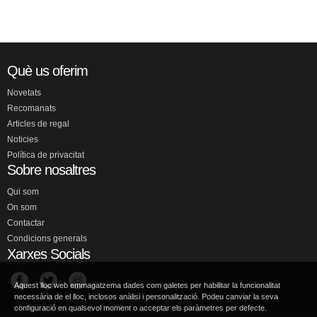
Què us oferim
Novetats
Recomanats
Articles de regal
Noticies
Política de privacitat
Sobre nosaltres
Qui som
On som
Contactar
Condicions generals
Xarxes Socials
Aquest lloc web emmagatzema dades com galetes per habilitar la funcionalitat
necessària de el lloc, inclosos anàlisi i personalització. Podeu canviar la seva
configuració en qualsevol moment o acceptar els paràmetres per defecte.