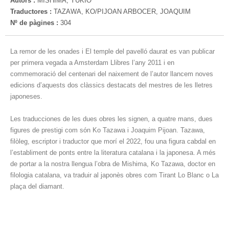
Autors :
MISHIMA, YUKIO
Traductores :
TAZAWA, KO/PIJOAN ARBOCER, JOAQUIM
Nº de pàgines :
304
La remor de les onades i El temple del pavelló daurat es van publicar
per primera vegada a Amsterdam Llibres l’any 2011 i en
commemoració del centenari del naixement de l’autor llancem noves
edicions d’aquests dos clàssics destacats del mestres de les lletres
japoneses.
Les traducciones de les dues obres les signen, a quatre mans, dues
figures de prestigi com són Ko Tazawa i Joaquim Pijoan. Tazawa,
filòleg, escriptor i traductor que morí el 2022, fou una figura cabdal en
l’establiment de ponts entre la literatura catalana i la japonesa. A més
de portar a la nostra llengua l’obra de Mishima, Ko Tazawa, doctor en
filologia catalana, va traduir al japonès obres com Tirant Lo Blanc o La
plaça del diamant.