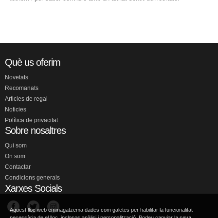
Què us oferim
Novetats
Recomanats
Articles de regal
Noticies
Política de privacitat
Sobre nosaltres
Qui som
On som
Contactar
Condicions generals
Xarxes Socials
Aquest lloc web emmagatzema dades com galetes per habilitar la funcionalitat
necessària de el lloc, inclosos anàlisi i personalització. Podeu canviar la seva