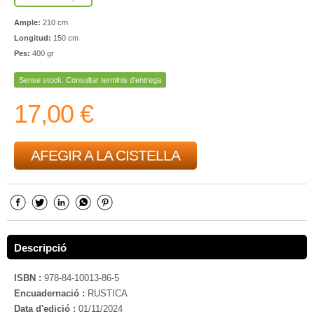
Ample:
210 cm
Longitud:
150 cm
Pes:
400 gr
Sense stock. Consultar terminis d'entrega
17,00 €
AFEGIR A LA CISTELLA
Descripció
ISBN :
978-84-10013-86-5
Encuadernació :
RUSTICA
Data d'edició :
01/11/2024