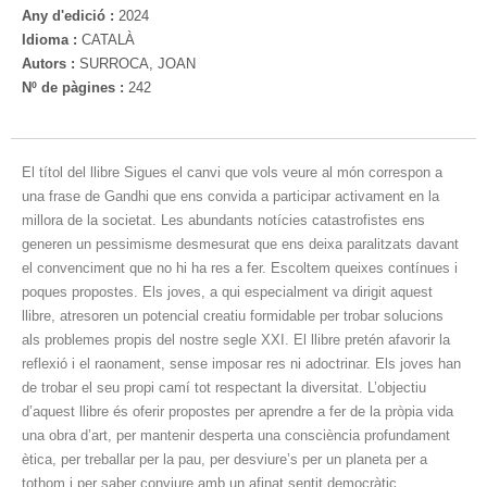
Any d'edició :
2024
Idioma :
CATALÀ
Autors :
SURROCA, JOAN
Nº de pàgines :
242
El títol del llibre Sigues el canvi que vols veure al món correspon a
una frase de Gandhi que ens convida a participar activament en la
millora de la societat. Les abundants notícies catastrofistes ens
generen un pessimisme desmesurat que ens deixa paralitzats davant
el convenciment que no hi ha res a fer. Escoltem queixes contínues i
poques propostes. Els joves, a qui especialment va dirigit aquest
llibre, atresoren un potencial creatiu formidable per trobar solucions
als problemes propis del nostre segle XXI. El llibre pretén afavorir la
reflexió i el raonament, sense imposar res ni adoctrinar. Els joves han
de trobar el seu propi camí tot respectant la diversitat. L’objectiu
d’aquest llibre és oferir propostes per aprendre a fer de la pròpia vida
una obra d’art, per mantenir desperta una consciència profundament
ètica, per treballar per la pau, per desviure’s per un planeta per a
tothom i per saber conviure amb un afinat sentit democràtic.