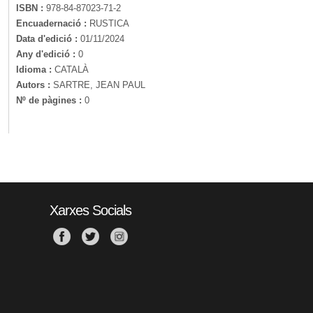
ISBN :
978-84-87023-71-2
Encuadernació :
RUSTICA
Data d'edició :
01/11/2024
Any d'edició :
0
Idioma :
CATALÀ
Autors :
SARTRE, JEAN PAUL
Nº de pàgines :
0
Xarxes Socials