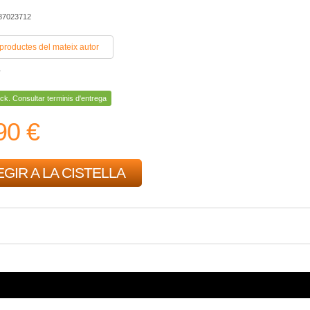
487023712
 productes del mateix autor
r
ck. Consultar terminis d'entrega
90 €
GIR A LA CISTELLA