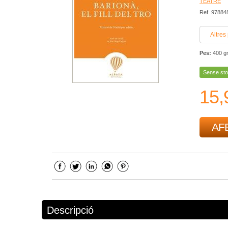
TEATRE
Ref. 9788
Altres
Pes:
400 g
Sense sto
15,
AFE
Descripció