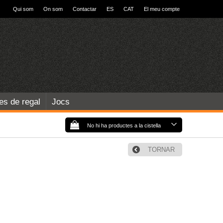
Qui som
On som
Contactar
ES
CAT
El meu compte
les de regal
Jocs
No hi ha productes a la cistella
TORNAR