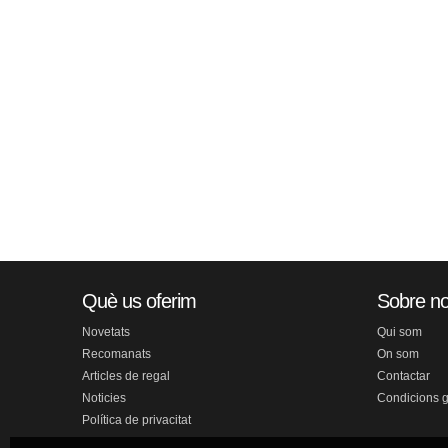
Què us oferim
Sobre no
Novetats
Qui som
Recomanats
On som
Articles de regal
Contactar
Noticies
Condicions 
Política de privacitat