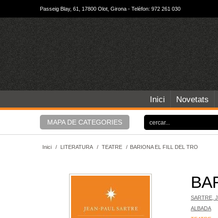
Passeig Blay, 61, 17800 Olot, Girona - Telèfon: 972 261 030
Inici
Novetats
MAPA DE CATEGORIES
Inici
/
LITERATURA
/
TEATRE
/
BARIONA EL FILL DEL TRO
BAR
SARTRE, 
ALBADA