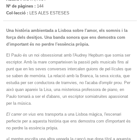
Nº de pàgines :
144
Col·lecció :
LES ALES ESTESES
Una història ambientada a Lisboa sobre l'amor, els somnis i la
força dels desitjos. Una banda sonora que ens demostra com
d'important és no perdre l'essència pròpia.
El Paulo és un noi obsessionat amb l'Audrey Hepburn que somia ser
escriptor. Amb la mare comparteixen la passió pels musicals fins al
punt que en les seves converses intercalen guions de pel·lícules que
se saben de memòria. La relació amb la Branca, la seva xicota, que
estudia per ser conductora de tramvies, no l'acaba d'omplir prou. Per
això quan apareix la Lisa, una misteriosa professora de piano, en
Paulo tornarà a ser el d'abans, un escriptor somiatruites apassionat
per la música.
El carrer on vius
ens transporta a una Lisboa màgica, l'escenari
perfecte per a aquesta història que ens demostra com d'important és
no perdre la essència pròpia.
«I mentre escolta una altra vegada la cançó que dona títol a aquesta