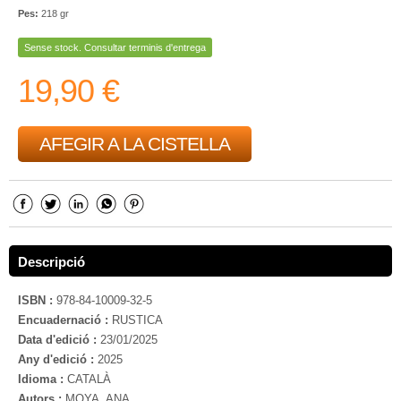
Pes:
218 gr
Sense stock. Consultar terminis d'entrega
19,90 €
AFEGIR A LA CISTELLA
Descripció
ISBN :
978-84-10009-32-5
Encuadernació :
RUSTICA
Data d'edició :
23/01/2025
Any d'edició :
2025
Idioma :
CATALÀ
Autors :
MOYA, ANA