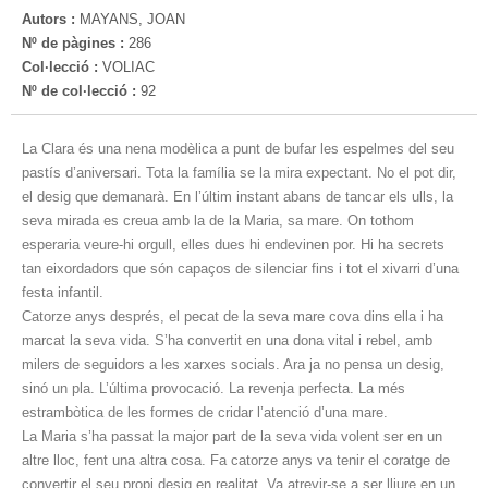
Autors :
MAYANS, JOAN
Nº de pàgines :
286
Col·lecció :
VOLIAC
Nº de col·lecció :
92
La Clara és una nena modèlica a punt de bufar les espelmes del seu
pastís d’aniversari. Tota la família se la mira expectant. No el pot dir,
el desig que demanarà. En l’últim instant abans de tancar els ulls, la
seva mirada es creua amb la de la Maria, sa mare. On tothom
esperaria veure-hi orgull, elles dues hi endevinen por. Hi ha secrets
tan eixordadors que són capaços de silenciar fins i tot el xivarri d’una
festa infantil.
Catorze anys després, el pecat de la seva mare cova dins ella i ha
marcat la seva vida. S’ha convertit en una dona vital i rebel, amb
milers de seguidors a les xarxes socials. Ara ja no pensa un desig,
sinó un pla. L’última provocació. La revenja perfecta. La més
estrambòtica de les formes de cridar l’atenció d’una mare.
La Maria s’ha passat la major part de la seva vida volent ser en un
altre lloc, fent una altra cosa. Fa catorze anys va tenir el coratge de
convertir el seu propi desig en realitat. Va atrevir-se a ser lliure en un