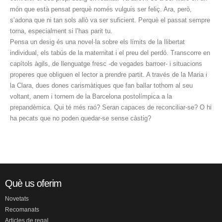
món que està pensat perquè només vulguis ser feliç. Ara, però,
s’adona que ni tan sols allò va ser suficient. Perquè el passat sempre
torna, especialment si l’has parit tu.
Pensa un desig és una novel·la sobre els límits de la llibertat
individual, els tabús de la maternitat i el preu del perdó. Transcorre en
capítols àgils, de llenguatge fresc -de vegades barroer- i situacions
properes que obliguen el lector a prendre partit. A través de la Maria i
la Clara, dues dones carismàtiques que fan ballar tothom al seu
voltant, anem i tornem de la Barcelona postolímpica a la
prepandèmica. Qui té més raó? Seran capaces de reconciliar-se? O hi
ha pecats que no poden quedar-se sense càstig?
Què us oferim
Novetats
Recomanats
Articles de regal