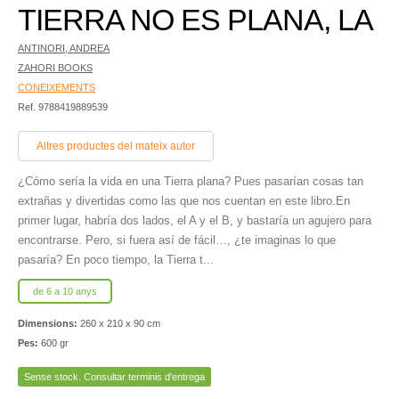
TIERRA NO ES PLANA, LA
ANTINORI, ANDREA
ZAHORI BOOKS
CONEIXEMENTS
Ref. 9788419889539
Altres productes del mateix autor
¿Cómo sería la vida en una Tierra plana? Pues pasarían cosas tan
extrañas y divertidas como las que nos cuentan en este libro.En
primer lugar, habría dos lados, el A y el B, y bastaría un agujero para
encontrarse. Pero, si fuera así de fácil…, ¿te imaginas lo que
pasaría? En poco tiempo, la Tierra t...
de 6 a 10 anys
Dimensions:
260 x 210 x 90 cm
Pes:
600 gr
Sense stock. Consultar terminis d'entrega