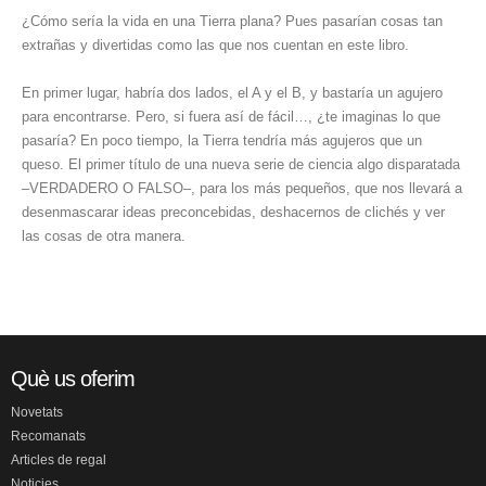
¿Cómo sería la vida en una Tierra plana? Pues pasarían cosas tan
extrañas y divertidas como las que nos cuentan en este libro.
En primer lugar, habría dos lados, el A y el B, y bastaría un agujero
para encontrarse. Pero, si fuera así de fácil…, ¿te imaginas lo que
pasaría? En poco tiempo, la Tierra tendría más agujeros que un
queso. El primer título de una nueva serie de ciencia algo disparatada
–VERDADERO O FALSO–, para los más pequeños, que nos llevará a
desenmascarar ideas preconcebidas, deshacernos de clichés y ver
las cosas de otra manera.
Què us oferim
Novetats
Recomanats
Articles de regal
Noticies