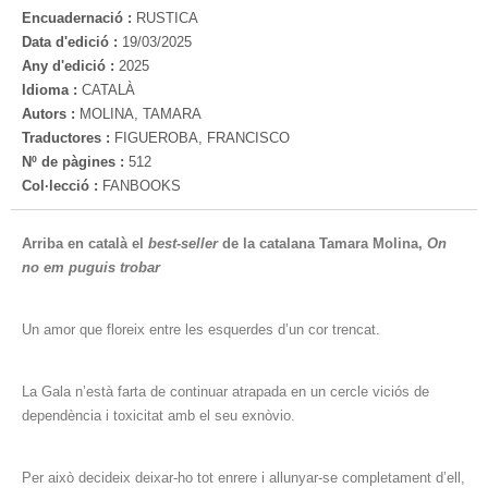
Encuadernació :
RUSTICA
Data d'edició :
19/03/2025
Any d'edició :
2025
Idioma :
CATALÀ
Autors :
MOLINA, TAMARA
Traductores :
FIGUEROBA, FRANCISCO
Nº de pàgines :
512
Col·lecció :
FANBOOKS
Arriba en català el
best-seller
de la catalana Tamara Molina,
On
no em puguis trobar
Un amor que floreix entre les esquerdes d’un cor trencat.
La Gala n’està farta de continuar atrapada en un cercle viciós de
dependència i toxicitat amb el seu exnòvio.
Per això decideix deixar-ho tot enrere i allunyar-se completament d’ell,