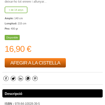
deixar-ho tot enrere i allunyar...
+ de 14 anys
Ample:
140 cm
Longitud:
215 cm
Pes:
400 gr
Disponible
16,90 €
AFEGIR A LA CISTELLA
Descripció
ISBN :
978-84-10028-39-5