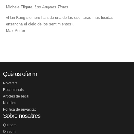
Michele Filgate,
Los Angeles Times
«Han Kang siempre ha sido una de las escritoras más lúcidas:
ensancha el cielo de los sentimientos».
Max Porter
Què us oferim
Novetats
Recomanats
Articles de regal
Noticies
Política de privacitat
Sobre nosaltres
Qui som
On som