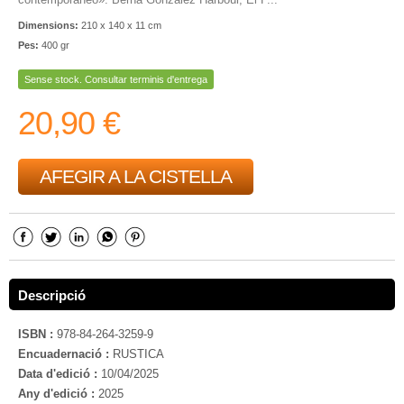
Dimensions:
210 x 140 x 11 cm
Pes:
400 gr
Sense stock. Consultar terminis d'entrega
20,90 €
AFEGIR A LA CISTELLA
Descripció
ISBN :
978-84-264-3259-9
Encuadernació :
RUSTICA
Data d'edició :
10/04/2025
Any d'edició :
2025