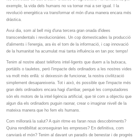
exemple, la vida dels humans no va tornar mai a ser igual. I la
revolució energètica va transformar el món d'una manera encara més
dràstica.
Avui dia, som al bell mig d'una tercera gran onada d'idees
transcendentals i revolucionàries. Un cop domesticades la producció
d'aliments i l'energia, ara és el torn de la informació, i cap innovació
de la humanitat ha acumulat mai tanta influència en tan poc temps!
Tenim al nostre abast telèfons intel·ligents que duem a la butxaca,
portàtils o tauletes, però l'impacte dels ordinadors a les nostres vides
va molt més enllà: si deixessin de funcionar, la nostra civilització
simplement desapareixeria. Tot i això, és possible que l'impacte més
gran dels ordinadors encara hagi d'arribar, perquè les computadores
són els motors de la intel·ligència artificial, que té com a objectiu que
algun dia els ordinadors puguin raonar, crear o imaginar nivell de la
mateixa manera que ho fem els humans.
Com millorarà la salut? A quin ritme es faran nous descobriments?
Quina rendibilitat aconseguiran les empreses? En definitiva, com
canviarà el món? Tenim al davant un paradís de benestar i de progrés