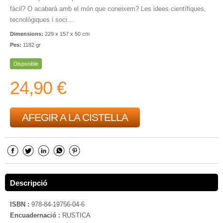
fàcil? O acabarà amb el món que coneixem? Les idees científiques,
tecnològiques i soci...
Dimensions:
229 x 157 x 50 cm
Pes:
1182 gr
Disponible
24,90 €
AFEGIR A LA CISTELLA
Descripció
ISBN :
978-84-19756-04-6
Encuadernació :
RUSTICA