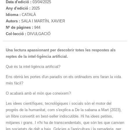
Data d'edició :
03/04/2025
Any d'edició :
2025
Idioma :
CATALÀ
Autors :
SALA I MARTÍN, XAVIER
Nº de pàgines :
944
Col·lecció :
DIVULGACIÓ
Una lectura apassionant per descobrir totes les respostes als
reptes de la intel·ligència artificial.
Què és la intel·ligència artificial?
Ens obrirà les portes d'un paradís on els ordinadors ens faran la vida
més fàcil?
O acabarà amb el món que coneixem?
Les idees científiques, tecnològiques i socials són el motor del
progrés de la humanitat, com s'explica a De la sabana a Mart (2023),
un llibre convertit en best-seller indiscutible. Hi ha idees petites,
mitjanes i grans. I n'hi ha de transcendentals, que són les que canvien
les societats de dalt a baix. Gràcies a l'agricultura i la ramaderia, per