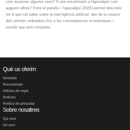
com anuncien algunes veus? O ens encaminem a l'apocalipsi com
auguren altres? Entre el paradís i l'apocalipsi (2025) permet descobrir
tot el que cal saber sobre la intel·ligència artificial: des de la creació
dels primers ordinadors fins a les conseqüències econòmiques i
socials que això comporta.
Què us oferim
Novetats
Recomanats
Articles de regal
Noticies
Política de privacitat
Sobre nosaltres
Qui som
On som