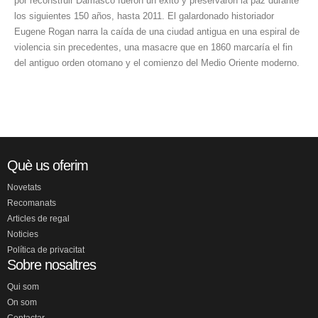
por reconstruir Damasco fueron un éxito y preservaron la paz durante
los siguientes 150 años, hasta 2011. El galardonado historiador
Eugene Rogan narra la caída de una ciudad antigua en una espiral de
violencia sin precedentes, una masacre que en 1860 marcaría el fin
del antiguo orden otomano y el comienzo del Medio Oriente moderno.
Què us oferim
Novetats
Recomanats
Articles de regal
Noticies
Política de privacitat
Sobre nosaltres
Qui som
On som