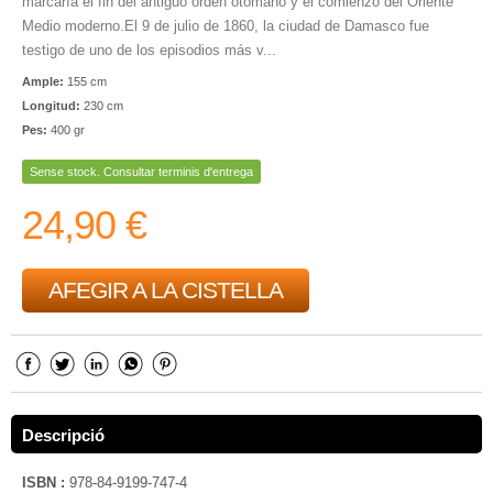
marcaría el fin del antiguo orden otomano y el comienzo del Oriente
Medio moderno.El 9 de julio de 1860, la ciudad de Damasco fue
testigo de uno de los episodios más v...
Ample:
155 cm
Longitud:
230 cm
Pes:
400 gr
Sense stock. Consultar terminis d'entrega
24,90 €
AFEGIR A LA CISTELLA
Descripció
ISBN :
978-84-9199-747-4