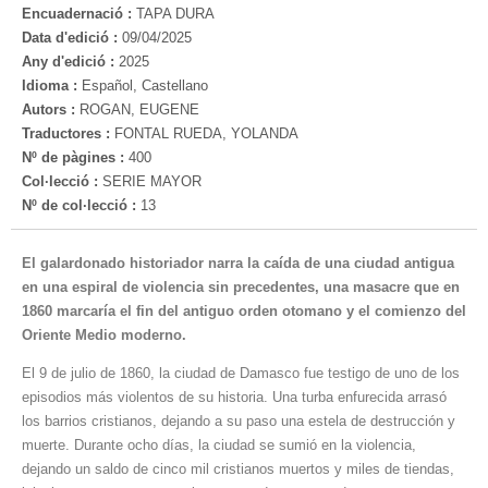
Encuadernació :
TAPA DURA
Data d'edició :
09/04/2025
Any d'edició :
2025
Idioma :
Español, Castellano
Autors :
ROGAN, EUGENE
Traductores :
FONTAL RUEDA, YOLANDA
Nº de pàgines :
400
Col·lecció :
SERIE MAYOR
Nº de col·lecció :
13
El galardonado historiador narra la caída de una ciudad antigua
en una espiral de violencia sin precedentes, una masacre que en
1860 marcaría el fin del antiguo orden otomano y el comienzo del
Oriente Medio moderno.
El 9 de julio de 1860, la ciudad de Damasco fue testigo de uno de los
episodios más violentos de su historia. Una turba enfurecida arrasó
los barrios cristianos, dejando a su paso una estela de destrucción y
muerte. Durante ocho días, la ciudad se sumió en la violencia,
dejando un saldo de cinco mil cristianos muertos y miles de tiendas,