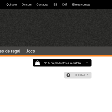
Qui som
On som
Contactar
ES
CAT
El meu compte
les de regal
Jocs
No hi ha productes a la cistella
TORNAR