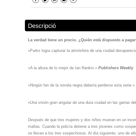
Descripció
La verdad tiene un precio. ¿Quién está dispuesto a pagar
«Parks logra capturar la atmósfera de una ciudad desaparecid
«A la altura de lo mejor de Ian Rankin.»
Publishers Weekly
«Ningún fan de la novela negra debería perderse esta serie.»
«Una visión gran angular de una dura ciudad en las garras de
Después de que tres mujeres y dos niños mueran en un incendi
mafias. Cuando la policía detiene a tres jóvenes como sospec
se llevan a los tres sospechosos. Al día siguiente, uno de el