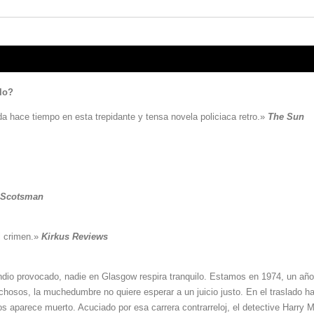
lo?
a hace tiempo en esta trepidante y tensa novela policiaca retro.»
The Sun
Scotsman
l crimen.»
Kirkus Reviews
o provocado, nadie en Glasgow respira tranquilo. Estamos en 1974, un año dif
hosos, la muchedumbre no quiere esperar a un juicio justo. En el traslado hac
los aparece muerto. Acuciado por esa carrera contrarreloj, el detective Harry 