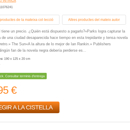
 / INTRIGA
11076241
 productes de la mateixa col·lecció
Altres productes del mateix autor
 tiene un precio. ¿Quién está dispuesto a pagarlo?«Parks logra capturar la
 de una ciudad desaparecida hace tiempo en esta trepidante y tensa novela
 retro.» The Sun«A la altura de lo mejor de Ian Rankin.» Publishers
ngún fan de la novela negra debería perderse es...
ns:
190 x 125 x 20 cm
r
ck. Consultar terminis d'entrega
95 €
GIR A LA CISTELLA