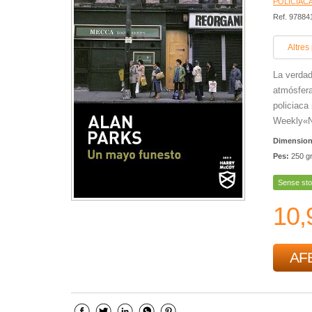
POLICÍACA
Ref. 97884
Altres
La verdad
atmósfera
policiaca
Weekly«Ni
Dimensio
Pes:
250 g
Sense sto
10,
AFE