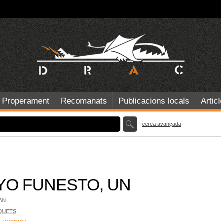
Properament
Recomanats
Publicacions locals
Artic
cerca avançada
YO FUNESTO, UN
AN
QUETS