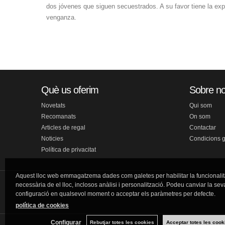
dos jóvenes que siguen secuestrados. A su favor tiene la exp
venganza.
Què us oferim
Sobre no
Novetats
Qui som
Recomanats
On som
Articles de regal
Contactar
Noticies
Condicions 
Política de privacitat
Aquest lloc web emmagatzema dades com galetes per habilitar la funcionalit
necessària de el lloc, inclosos anàlisi i personalització. Podeu canviar la sev
configuració en qualsevol moment o acceptar els paràmetres per defecte.
política de cookies
Configurar
Rebutjar totes les cookies
Acceptar totes les cook