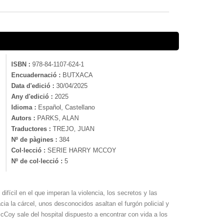
ISBN :
978-84-1107-624-1
Encuadernació :
BUTXACA
Data d'edició :
30/04/2025
Any d'edició :
2025
Idioma :
Español, Castellano
Autors :
PARKS, ALAN
Traductores :
TREJO, JUAN
Nº de pàgines :
384
Col·lecció :
SERIE HARRY MCCOY
Nº de col·lecció :
5
ícil en el que imperan la violencia, los secretos y las
ia la cárcel, unos desconocidos asaltan el furgón policial y
McCoy sale del hospital dispuesto a encontrar con vida a los