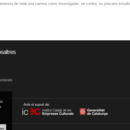
eriencia de toda una carrera como investigador; en contra, su precario estad
saltres
generals
at
a
ies