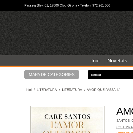
Passeig Blay, 61, 17800 Olot, Girona - Telèfon: 972 261 030
Inici
Novetats
MAPA DE CATEGORIES
Inici
/
LITERATURA
/
LITERATURA
/
AMOR QUE PASSA, L'
AMO
SANTOS, 
COLUMNA