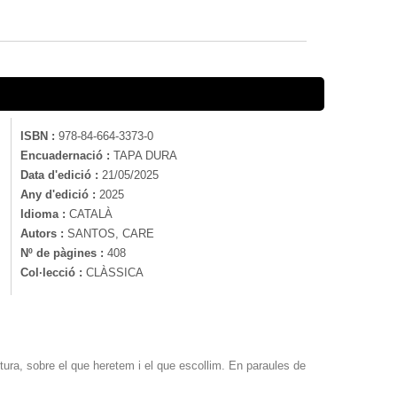
ISBN :
978-84-664-3373-0
Encuadernació :
TAPA DURA
Data d'edició :
21/05/2025
Any d'edició :
2025
Idioma :
CATALÀ
Autors :
SANTOS, CARE
Nº de pàgines :
408
Col·lecció :
CLÀSSICA
tura, sobre el que heretem i el que escollim. En paraules de