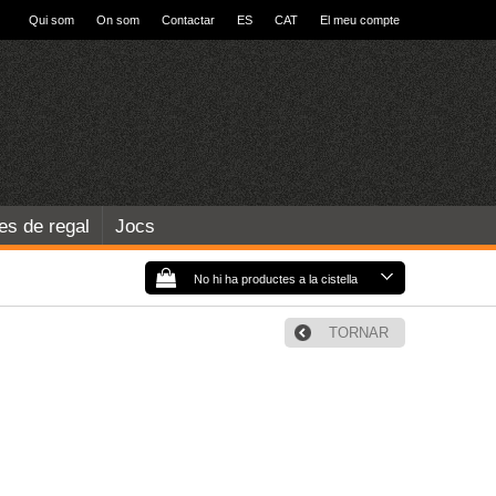
Qui som
On som
Contactar
ES
CAT
El meu compte
les de regal
Jocs
No hi ha productes a la cistella
TORNAR