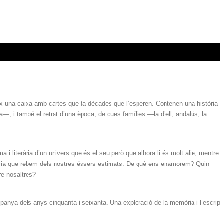
ix una caixa amb cartes que fa dècades que l’esperen. Contenen una història
a—, i també el retrat d’una època, de dues famílies —la d’ell, andalús; la
 i literària d’un univers que és el seu però que alhora li és molt aliè, mentre
erència que rebem dels nostres éssers estimats. De què ens enamorem? Quin
e nosaltres?
panya dels anys cinquanta i seixanta. Una exploració de la memòria i l’escrip