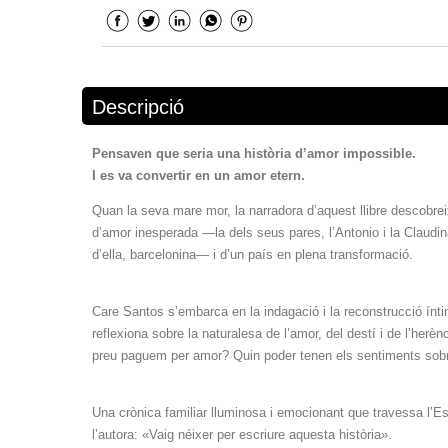
Descripció
Pensaven que seria una història d’amor impossible.
I es va convertir en un amor etern.
Quan la seva mare mor, la narradora d’aquest llibre descobre
d’amor inesperada —la dels seus pares, l’Antonio i la Claudin
d’ella, barcelonina— i d’un país en plena transformació.
Care Santos s’embarca en la indagació i la reconstrucció íntima
reflexiona sobre la naturalesa de l’amor, del destí i de l’h
preu paguem per amor? Quin poder tenen els sentiments sobr
Una crònica familiar lluminosa i emocionant que travessa l’Es
l’autora: «Vaig néixer per escriure aquesta història».