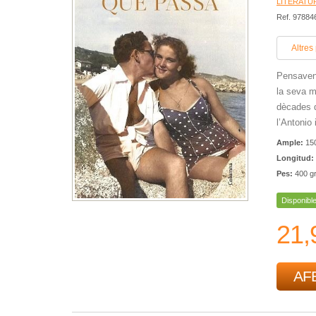
LITERATU
Ref. 9788
Altres
Pensaven 
la seva m
dècades q
l’Antonio 
Ample:
15
Longitud:
Pes:
400 g
Disponibl
21,
AFE