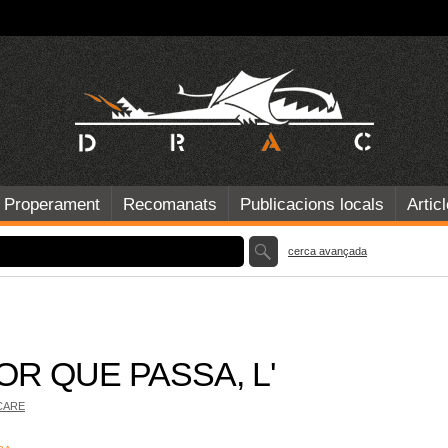
Properament
Recomanats
Publicacions locals
Artic
cerca avançada
R QUE PASSA, L'
CARE