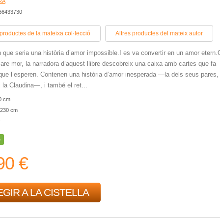
RA
466433730
 productes de la mateixa col·lecció
Altres productes del mateix autor
que seria una història d’amor impossible.I es va convertir en un amor etern
are mor, la narradora d’aquest llibre descobreix una caixa amb cartes que fa
ue l’esperen. Contenen una història d’amor inesperada —la dels seus pares,
i la Claudina—, i també el ret...
0 cm
230 cm
r
e
90 €
GIR A LA CISTELLA