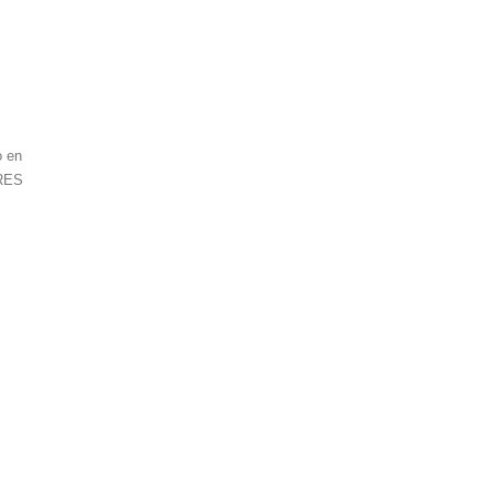
o en
TRES