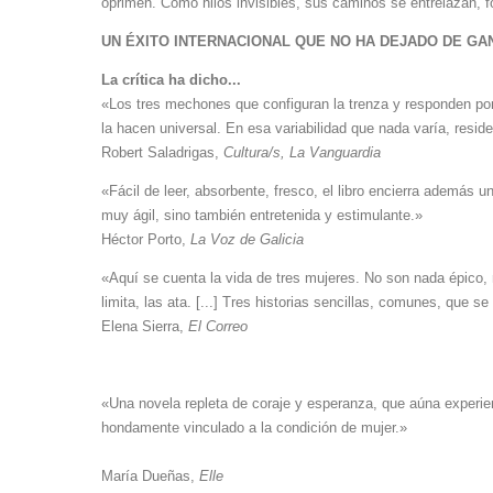
oprimen. Como hilos invisibles, sus caminos se entrelazan, f
UN ÉXITO INTERNACIONAL QUE NO HA DEJADO
DE GA
La crítica ha dicho...
«Los tres mechones que configuran la trenza y responden por 
la hacen universal. En esa variabilidad que nada varía, resi
Robert Saladrigas,
Cultura/s, La Vanguardia
«Fácil de leer, absorbente, fresco, el libro encierra además 
muy ágil, sino también entretenida y estimulante.»
Héctor Porto,
La Voz de Galicia
«Aquí se cuenta la vida de tres mujeres. No son nada épico, 
limita, las ata. [...] Tres historias sencillas, comunes, que s
Elena Sierra,
El Correo
«Una novela repleta de coraje y esperanza, que aúna experi
hondamente vinculado a la condición de mujer.»
María Dueñas,
Elle