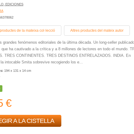
LO, EDICIONES
RA
466378062
 productes de la mateixa col·lecció
Altres productes del mateix autor
s grandes fenómenos editoriales de la última década. Un long-seller publicad
 que ha cautivado a la crítica y a 8 millones de lectores en todo el mundo. 
. TRES CONTINENTES. TRES DESTINOS ENTRELAZADOS. INDIA. En
 la intocable Smita sobrevive recogiendo los e...
ns:
194 x 131 x 14 cm
r
e
5 €
GIR A LA CISTELLA