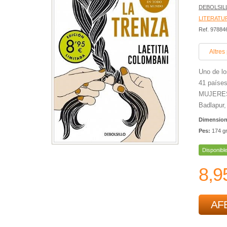
DEBOLSIL
LITERATU
Ref. 9788
Altres
Uno de lo
41 países
MUJERES
Badlapur,
Dimensio
Pes:
174 g
Disponibl
8,9
AFE