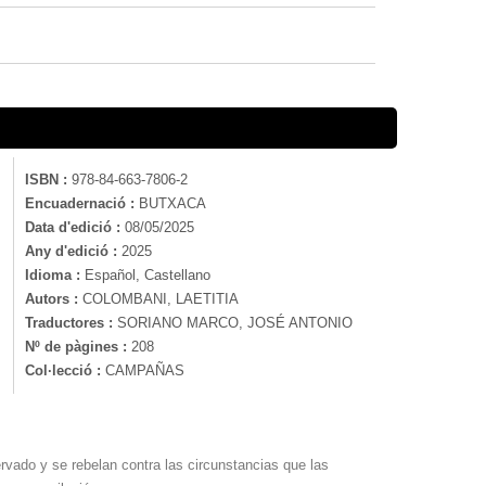
ISBN :
978-84-663-7806-2
Encuadernació :
BUTXACA
Data d'edició :
08/05/2025
Any d'edició :
2025
Idioma :
Español, Castellano
Autors :
COLOMBANI, LAETITIA
Traductores :
SORIANO MARCO, JOSÉ ANTONIO
Nº de pàgines :
208
Col·lecció :
CAMPAÑAS
rvado y se rebelan contra las circunstancias que las