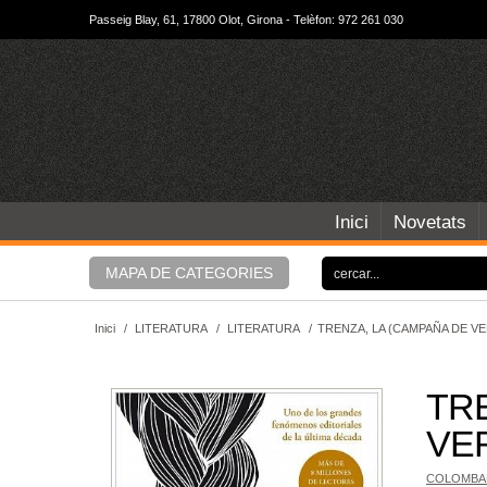
Passeig Blay, 61, 17800 Olot, Girona - Telèfon: 972 261 030
Inici
Novetats
MAPA DE CATEGORIES
Inici
/
LITERATURA
/
LITERATURA
/
TRENZA, LA (CAMPAÑA DE VE
TR
VER
COLOMBAN