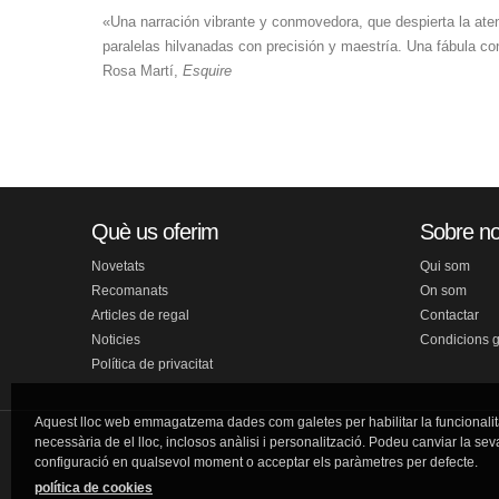
«Una narración vibrante y conmovedora, que despierta la atenc
paralelas hilvanadas con precisión y maestría. Una fábula co
Rosa Martí,
Esquire
Què us oferim
Sobre no
Novetats
Qui som
Recomanats
On som
Articles de regal
Contactar
Noticies
Condicions 
Política de privacitat
Aquest lloc web emmagatzema dades com galetes per habilitar la funcionalit
necessària de el lloc, inclosos anàlisi i personalització. Podeu canviar la sev
configuració en qualsevol moment o acceptar els paràmetres per defecte.
política de cookies