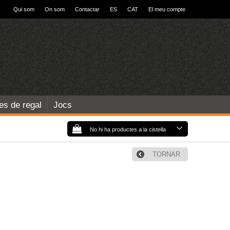
Qui som
On som
Contactar
ES
CAT
El meu compte
les de regal
Jocs
No hi ha productes a la cistella
TORNAR