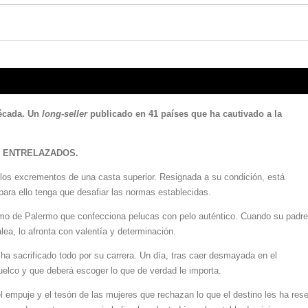
década.
Un
long-seller
publicado en 41 países que ha cautivado a la
 ENTRELAZADOS.
 los excrementos de una casta superior. Resignada a su condición, está
ara ello tenga que desafiar las normas establecidas.
 último de Palermo que confecciona pelucas con pelo auténtico. Cuando su padre
ea, lo afronta con valentía y determinación.
a sacrificado todo por su carrera. Un día, tras caer desmayada en el
uelco y que deberá escoger lo que de verdad le importa.
 empuje y el tesón de las mujeres que rechazan lo que el destino les ha rese