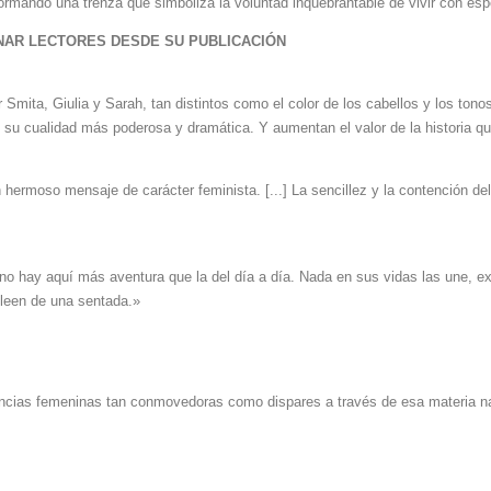
ormando una trenza que simboliza la voluntad inquebrantable de vivir con esp
NAR LECTORES DESDE SU PUBLICACIÓN
Smita, Giulia y Sarah, tan distintos como el color de los cabellos y los tono
de su cualidad más poderosa y dramática. Y aumentan el valor de la historia q
un hermoso mensaje de carácter feminista. [...] La sencillez y la contención de
no hay aquí más aventura que la del día a día. Nada en sus vidas las une, ex
e leen de una sentada.»
encias femeninas tan conmovedoras como dispares a través de esa materia nat