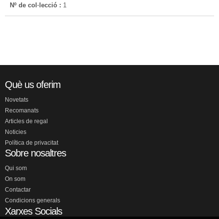
Nº de col·lecció :
1
Què us oferim
Novetats
Recomanats
Articles de regal
Noticies
Política de privacitat
Sobre nosaltres
Qui som
On som
Contactar
Condicions generals
Xarxes Socials