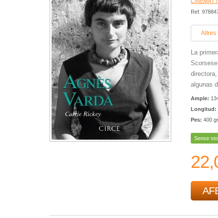
CINEMA I 
Ref. 9788
Altres
La primer
Scorsese 
directora
algunas d
Ample:
13
Longitud:
Pes:
400 g
Sense sto
22,
AFE