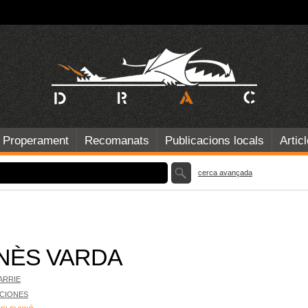
Properament
Recomanats
Publicacions locals
Artic
cerca avançada
NÈS VARDA
ARRIE
ICIONES