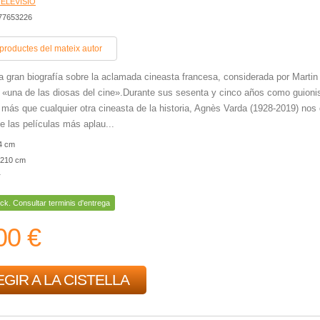
TELEVISIÓ
477653226
 productes del mateix autor
a gran biografía sobre la aclamada cineasta francesa, considerada por Martin
«una de las diosas del cine».Durante sus sesenta y cinco años como guioni
, más que cualquier otra cineasta de la historia, Agnès Varda (1928-2019) nos 
e las películas más aplau...
4 cm
210 cm
r
ck. Consultar terminis d'entrega
00 €
GIR A LA CISTELLA