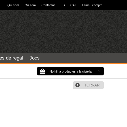
Qui som
On som
Contactar
ES
CAT
El meu compte
les de regal
Jocs
No hi ha productes a la cistella
TORNAR