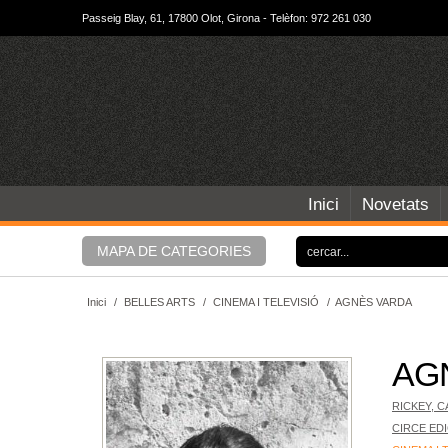
Passeig Blay, 61, 17800 Olot, Girona - Telèfon: 972 261 030
Inici
Novetats
MAPA DE CATEGORIES
Inici
/
BELLES ARTS
/
CINEMA I TELEVISIÓ
/
AGNÈS VARDA
AG
RICKEY, C
CIRCE ED