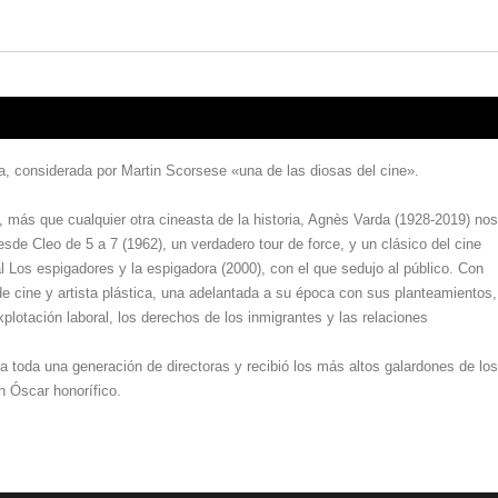
a, considerada por Martin Scorsese «una de las diosas del cine».
 más que cualquier otra cineasta de la historia, Agnès Varda (1928-2019) nos
sde Cleo de 5 a 7 (1962), un verdadero tour de force, y un clásico del cine
 Los espigadores y la espigadora (2000), con el que sedujo al público. Con
de cine y artista plástica, una adelantada a su época con sus planteamientos,
xplotación laboral, los derechos de los inmigrantes y las relaciones
ó a toda una generación de directoras y recibió los más altos galardones de los
n Óscar honorífico.