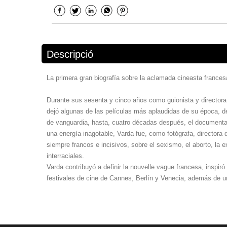
Descripció
La primera gran biografía sobre la aclamada cineasta frances
Durante sus sesenta y cinco años como guionista y directora,
dejó algunas de las películas más aplaudidas de su época, de
de vanguardia, hasta, cuatro décadas después, el documental
una energía inagotable, Varda fue, como fotógrafa, directora 
siempre francos e incisivos, sobre el sexismo, el aborto, la e
interraciales.
Varda contribuyó a definir la nouvelle vague francesa, inspir
festivales de cine de Cannes, Berlín y Venecia, además de u