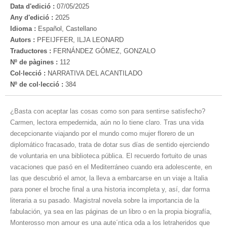
Data d'edició :
07/05/2025
Any d'edició :
2025
Idioma :
Español, Castellano
Autors :
PFEIJFFER, ILJA LEONARD
Traductores :
FERNÁNDEZ GÓMEZ, GONZALO
Nº de pàgines :
112
Col·lecció :
NARRATIVA DEL ACANTILADO
Nº de col·lecció :
384
¿Basta con aceptar las cosas como son para sentirse satisfecho?
Carmen, lectora empedernida, aún no lo tiene claro. Tras una vida
decepcionante viajando por el mundo como mujer flo­rero de un
diplomático fracasado, trata de dotar sus días de sentido ejerciendo
de voluntaria en una biblioteca pública. El recuerdo fortuito de unas
vacaciones que pasó en el Medite­rráneo cuando era adolescente, en
las que descubrió el amor, la lleva a embarcarse en un via­je a Italia
para poner el broche final a una his­toria incompleta y, así, dar forma
literaria a su pasado. Magistral novela sobre la importancia de la
fabulación, ya sea en las páginas de un li­bro o en la propia biografía,
Monterosso mon amour es una aute´ntica oda a los letraheridos que