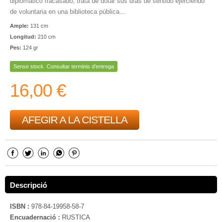
diplomático fracasado, trata de dotar sus días de sentido ejerciendo
de voluntaria en una biblioteca pública...
Ample:
131 cm
Longitud:
210 cm
Pes:
124 gr
Sense stock. Consultar terminis d'entrega
16,00 €
AFEGIR A LA CISTELLA
Descripció
ISBN :
978-84-19958-58-7
Encuadernació :
RUSTICA