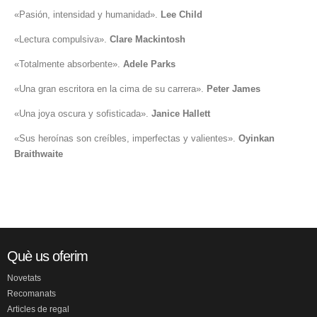
«Pasión, intensidad y humanidad».
Lee Child
«Lectura compulsiva».
Clare Mackintosh
«Totalmente absorbente».
Adele Parks
«Una gran escritora en la cima de su carrera».
Peter James
«Una joya oscura y sofisticada».
Janice Hallett
«Sus heroínas son creíbles, imperfectas y valientes».
Oyinkan
Braithwaite
Què us oferim
Novetats
Recomanats
Articles de regal