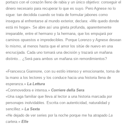
portazo con el corazón lleno de rabia y un único objetivo: conseguir el
dinero necesario para recuperar lo que es suyo. Pero Agnese no lo
sigue: tan decidida cuando se trata de formular jabones como
insegura al enfrentarse al mundo exterior, declara: «Me quedo donde
está mi hogar». Se abre así una grieta profunda, aparentemente
irreparable, entre el hermano y la hermana, que los empujará por
caminos opuestos e impredecibles. Porque Lorenzo y Agnese desean
lo mismo, al menos hasta que el amor los sitúe de nuevo en una
encrucijada. Cada uno tomará una decisión y trazará un mañana
distinto... ¿Será para ambos un mañana sin remordimientos?
«Francesca Giannone, con su estilo intenso y emocionante, toma de
la mano a los lectores y los conduce hacia una historia llena de
esperanza.»
La Lettura
«Conmovedora e intensa.»
Corriere della Sera
«Una saga familiar que lleva al lector a una historia marcada por
personajes inolvidables. Escrita con autenticidad, naturalidad y
sencillez.»
La Sexta
«He dejado de ver series por la noche porque me ha atrapado
La
cartera.
»
Elle