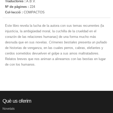
Traductores :
A.B.V.
Nº de pàgines :
224
Col·lecció :
COMPACTOS
Este libro revela la lucha de la autora con sus temas recurrentes (la
injusticia, la ambigüedad moral, la cuchilla de la crueldad en el
corazón de las relaciones humanas) de una forma mucho más
desnuda que en sus novelas.
Crímenes bestiales
presenta un puñado
de historias de venganza, en las cuales perros, cabras, elefantes y
cerdos sometidos devuelven el golpe a sus amos maltratadores.
Relatos breves que nos animan a alinearnos con las bestias en lugar
de con los humanos.
Què us oferim
Novetats