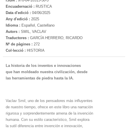
ISBN :
978-84-10313-38-5
Encuadernació :
RUSTICA
Data d'edició :
04/06/2025
Any d'edició :
2025
Idioma :
Español, Castellano
Autors :
SMIL, VACLAV
Traductores :
GARCÍA HERRERO, RICARDO
Nº de pàgines :
272
Col·lecció :
HISTORIA
La historia de los inventos e innovaciones
que han moldeado nuestra civilización, desde
las herramientas de piedra hasta la IA.
Vaclav Smil, uno de los pensadores más influyentes
de nuestro tiempo, ofrece en este libro una narración
rigurosa y sorprendentemente amena de la invención
humana. Con su estilo característico, Smil explora
la sutil diferencia entre invención e innovación,