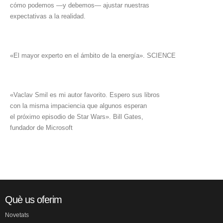
cómo podemos —y debemos— ajustar nuestras
expectativas a la realidad.
«El mayor experto en el ámbito de la energía». SCIENCE
«Vaclav Smil es mi autor favorito. Espero sus libros
con la misma impaciencia que algunos esperan
el próximo episodio de Star Wars». Bill Gates,
fundador de Microsoft
Què us oferim
Novetats