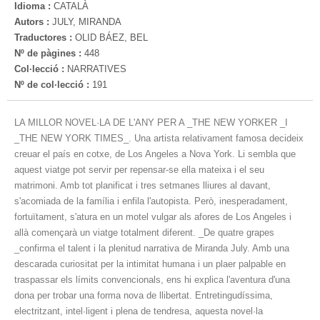
Idioma :
CATALÀ
Autors :
JULY, MIRANDA
Traductores :
OLID BÁEZ, BEL
Nº de pàgines :
448
Col·lecció :
NARRATIVES
Nº de col·lecció :
191
LA MILLOR NOVEL·LA DE L'ANY PER A _THE NEW YORKER _I
_THE NEW YORK TIMES_. Una artista relativament famosa decideix
creuar el país en cotxe, de Los Angeles a Nova York. Li sembla que
aquest viatge pot servir per repensar-se ella mateixa i el seu
matrimoni. Amb tot planificat i tres setmanes lliures al davant,
s'acomiada de la família i enfila l'autopista. Però, inesperadament,
fortuïtament, s'atura en un motel vulgar als afores de Los Angeles i
allà començarà un viatge totalment diferent. _De quatre grapes
_confirma el talent i la plenitud narrativa de Miranda July. Amb una
descarada curiositat per la intimitat humana i un plaer palpable en
traspassar els límits convencionals, ens hi explica l'aventura d'una
dona per trobar una forma nova de llibertat. Entretingudíssima,
electritzant, intel·ligent i plena de tendresa, aquesta novel·la