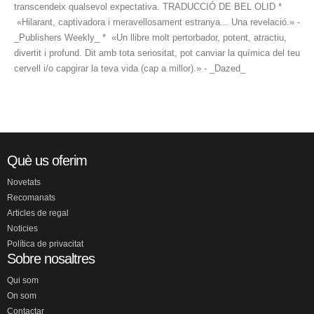
transcendeix qualsevol expectativa. TRADUCCIÓ DE BEL OLID *
«Hilarant, captivadora i meravellosament estranya... Una revelació.» -
_Publishers Weekly_ * «Un llibre molt pertorbador, potent, atractiu,
divertit i profund. Dit amb tota seriositat, pot canviar la química del teu
cervell i/o capgirar la teva vida (cap a millor).» - _Dazed_
Què us oferim
Novetats
Recomanats
Articles de regal
Noticies
Política de privacitat
Sobre nosaltres
Qui som
On som
Contactar