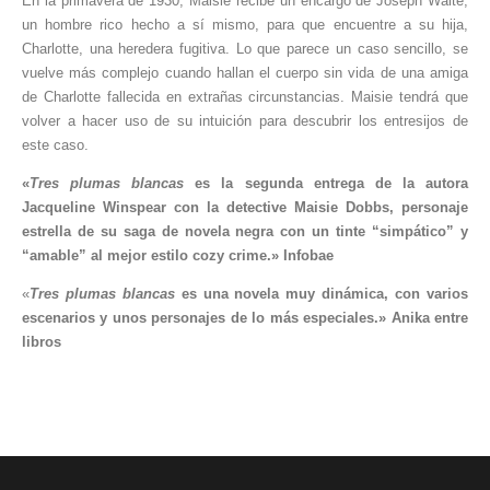
En la primavera de 1930, Maisie recibe un encargo de Joseph Waite,
un hombre rico hecho a sí mismo, para que encuentre a su hija,
Charlotte, una heredera fugitiva. Lo que parece un caso sencillo, se
vuelve más complejo cuando hallan el cuerpo sin vida de una amiga
de Charlotte fallecida en extrañas circunstancias. Maisie tendrá que
volver a hacer uso de su intuición para descubrir los entresijos de
este caso.
«
Tres plumas blancas
es la segunda entrega de la autora
Jacqueline Winspear con la detective Maisie Dobbs, personaje
estrella de su saga de novela negra con un tinte “simpático” y
“amable” al mejor estilo cozy crime.» Infobae
«
Tres plumas blancas
es una novela muy dinámica, con varios
escenarios y unos personajes de lo más especiales
.»
Anika entre
libros