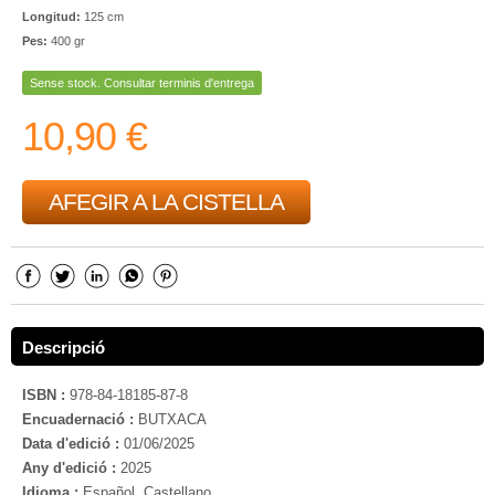
Longitud:
125 cm
Pes:
400 gr
Sense stock. Consultar terminis d'entrega
10,90 €
AFEGIR A LA CISTELLA
Descripció
ISBN :
978-84-18185-87-8
Encuadernació :
BUTXACA
Data d'edició :
01/06/2025
Any d'edició :
2025
Idioma :
Español, Castellano