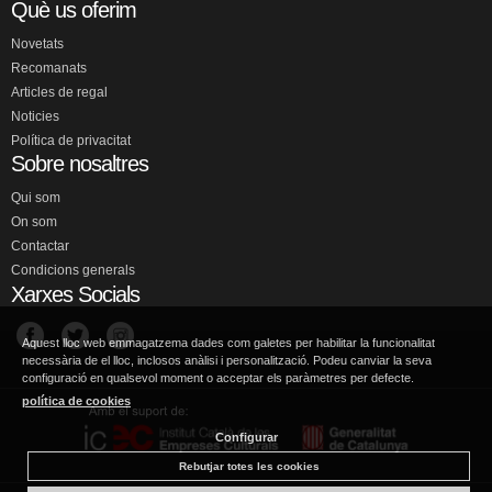
Què us oferim
Novetats
Recomanats
Articles de regal
Noticies
Política de privacitat
Sobre nosaltres
Qui som
On som
Contactar
Condicions generals
Xarxes Socials
Aquest lloc web emmagatzema dades com galetes per habilitar la funcionalitat
necessària de el lloc, inclosos anàlisi i personalització. Podeu canviar la seva
configuració en qualsevol moment o acceptar els paràmetres per defecte.
política de cookies
Configurar
Rebutjar totes les cookies