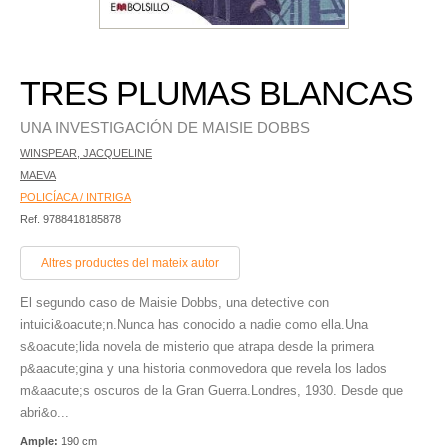
TRES PLUMAS BLANCAS
UNA INVESTIGACIÓN DE MAISIE DOBBS
WINSPEAR, JACQUELINE
MAEVA
POLICÍACA / INTRIGA
Ref. 9788418185878
Altres productes del mateix autor
El segundo caso de Maisie Dobbs, una detective con
intuici&oacute;n.Nunca has conocido a nadie como ella.Una
s&oacute;lida novela de misterio que atrapa desde la primera
p&aacute;gina y una historia conmovedora que revela los lados
m&aacute;s oscuros de la Gran Guerra.Londres, 1930. Desde que
abri&o...
Ample:
190 cm