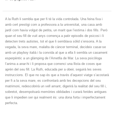
A la Ruth li sembla que per fi té la vida controlada. Una feina fixa i
amb cert prestigi com a professora a la universitat, una casa amb
jardí com havia volgut de petita, un marit que l’estima i dos fills. Però
quan el seu fill de vuit anys comença a patir episodis de psicosi i li
detecten trets autistes, tot el que li semblava sòlid s’ensorra. A la
vegada, la seva mare, malalta de càncer terminal, decideix casar-se
amb un playboy italià i la convida al que a ella li sembla un casament
esperpèntic a un glàmping de l’Ametlla de Mar. La seva psicòloga
l’anima a anar-hi i li proposa que comenci una llista de coses que
aprèn del seu fill. La Ruth, educada per a obeir, seguirà les seves
instruccions. El que no sap és que a través d’aquest viatge s’acostarà
per fi a la seva mare, es confrontarà amb les decepcions del seu
matrimoni, redescobrirà un vell amant, digerirà la realitat del seu fill i,
sobretot, desempolsarà memòries oblidades i curarà ferides antigues
que li impedien ser qui realment és: una dona forta i imperfectament
perfecta.