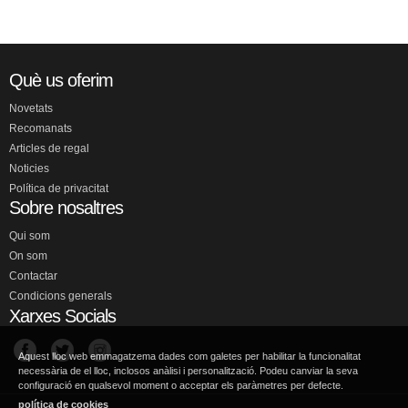
Què us oferim
Novetats
Recomanats
Articles de regal
Noticies
Política de privacitat
Sobre nosaltres
Qui som
On som
Contactar
Condicions generals
Xarxes Socials
Aquest lloc web emmagatzema dades com galetes per habilitar la funcionalitat
necessària de el lloc, inclosos anàlisi i personalització. Podeu canviar la seva
configuració en qualsevol moment o acceptar els paràmetres per defecte.
política de cookies