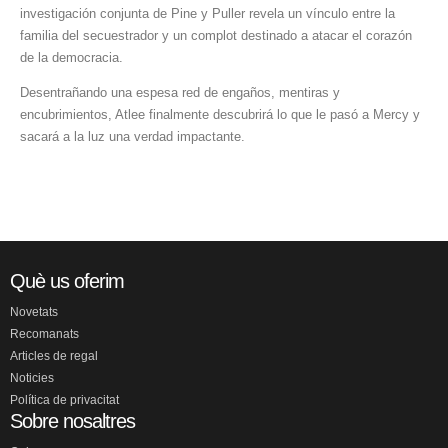
investigación conjunta de Pine y Puller revela un vínculo entre la
familia del secuestrador y un complot destinado a atacar el corazón
de la democracia.
Desentrañando una espesa red de engaños, mentiras y
encubrimientos, Atlee finalmente descubrirá lo que le pasó a Mercy y
sacará a la luz una verdad impactante.
Què us oferim
Novetats
Recomanats
Articles de regal
Noticies
Política de privacitat
Sobre nosaltres