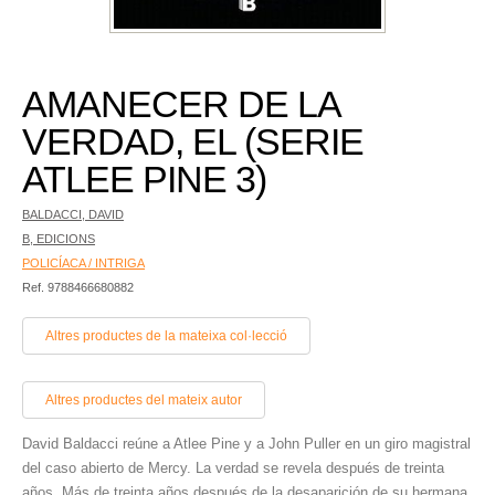
AMANECER DE LA
VERDAD, EL (SERIE
ATLEE PINE 3)
BALDACCI, DAVID
B, EDICIONS
POLICÍACA / INTRIGA
Ref. 9788466680882
Altres productes de la mateixa col·lecció
Altres productes del mateix autor
David Baldacci reúne a Atlee Pine y a John Puller en un giro magistral
del caso abierto de Mercy. La verdad se revela después de treinta
años. Más de treinta años después de la desaparición de su hermana