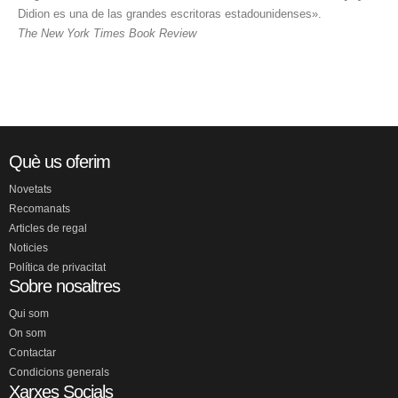
Didion es una de las grandes escritoras estadounidenses».
The New York Times Book Review
Què us oferim
Novetats
Recomanats
Articles de regal
Noticies
Política de privacitat
Sobre nosaltres
Qui som
On som
Contactar
Condicions generals
Xarxes Socials