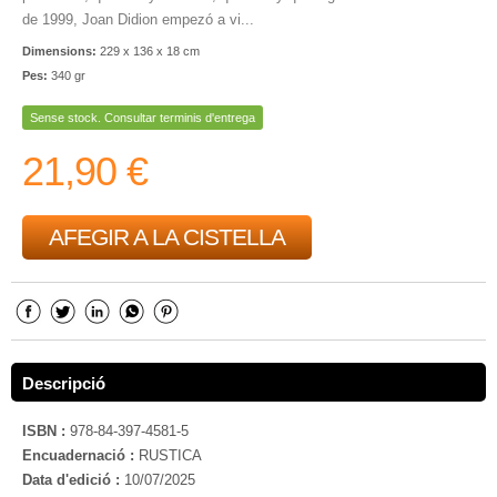
de 1999, Joan Didion empezó a vi...
Dimensions:
229 x 136 x 18 cm
Pes:
340 gr
Sense stock. Consultar terminis d'entrega
21,90 €
AFEGIR A LA CISTELLA
Descripció
ISBN :
978-84-397-4581-5
Encuadernació :
RUSTICA
Data d'edició :
10/07/2025