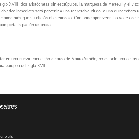
iglo XVIII, dos aristócratas sin escrúpulos, la marquesa de Merteuil y el vizc
l objetivo inmediato será pervertir a una respetable viuda, a una quinceañera 
velando más que su afición al escándalo. Conforme aparezcan las voces de l
 comporta la pasión amorosa.
tor en una nueva traducción a cargo de Mauro Armiño, no es solo una de las o
ura europea del siglo XVIII.
saltres
generals