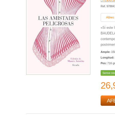
LITERATU
Ref. 9788
Altres
«Si este
BAUDELAI
contempo
postrimer
Ample:
15
Longitud:
Pes:
716 g
Sense sto
26,
AFE