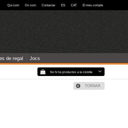
Qui som
On som
Contactar
ES
CAT
El meu compte
les de regal
Jocs
No hi ha productes a la cistella
TORNAR