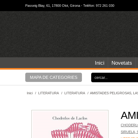
Passeig Blay, 61, 17800 Olot, Girona - Telèfon: 972 261 030
Inici
Novetats
MAPA DE CATEGORIES
Inici
/
LITERATURA
/
LITERATURA
/
AMISTADES PELIGROSAS, LA
AM
CHODERLO
SIRUELA, S