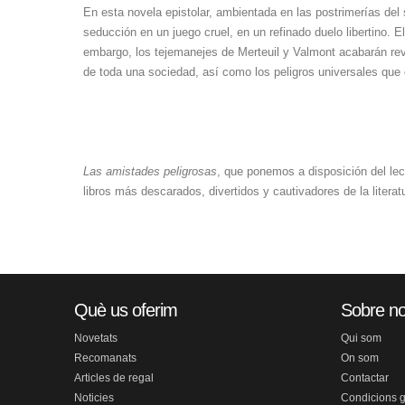
En esta novela epistolar, ambientada en las postrimerías del s
seducción en un juego cruel, en un refinado duelo libertino. E
embargo, los tejemanejes de Merteuil y Valmont acabarán re
de toda una sociedad, así como los peligros universales que
Las amistades peligrosas
, que ponemos a disposición del lec
libros más descarados, divertidos y cautivadores de la literat
Què us oferim
Sobre no
Novetats
Qui som
Recomanats
On som
Articles de regal
Contactar
Noticies
Condicions 