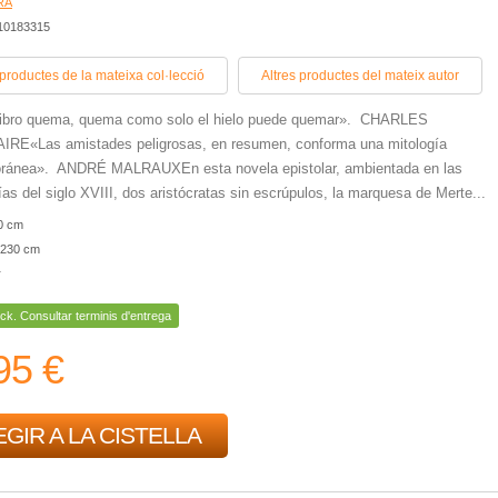
RA
410183315
 productes de la mateixa col·lecció
Altres productes del mateix autor
 libro quema, quema como solo el hielo puede quemar». CHARLES
RE«Las amistades peligrosas, en resumen, conforma una mitología
ránea». ANDRÉ MALRAUXEn esta novela epistolar, ambientada en las
ías del siglo XVIII, dos aristócratas sin escrúpulos, la marquesa de Merte...
0 cm
230 cm
r
ck. Consultar terminis d'entrega
95 €
GIR A LA CISTELLA