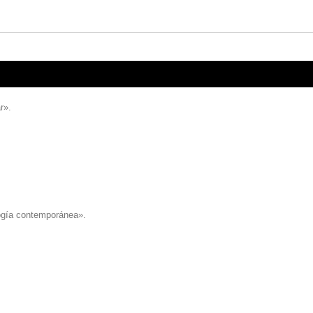
ar».
logía contemporánea».