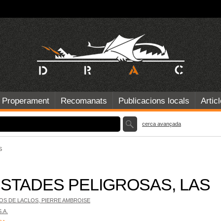
Properament
Recomanats
Publicacions locals
Artic
cerca avançada
S
ISTADES PELIGROSAS, LAS
S DE LACLOS, PIERRE AMBROISE
.A.