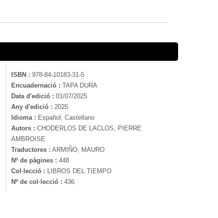
ISBN :
978-84-10183-31-5
Encuadernació :
TAPA DURA
Data d'edició :
01/07/2025
Any d'edició :
2025
Idioma :
Español, Castellano
Autors :
CHODERLOS DE LACLOS, PIERRE
AMBROISE
Traductores :
ARMIÑO, MAURO
Nº de pàgines :
448
Col·lecció :
LIBROS DEL TIEMPO
Nº de col·lecció :
436