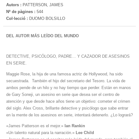
Autors :
PATTERSON, JAMES
Nº de pàgines :
544
Col·lecció :
DUOMO BOLSILLO
DEL AUTOR MÁS LEÍDO DEL MUNDO
DETECTIVE, PSICÓLOGO, PADRE… Y CAZADOR DE ASESINOS
EN SERIE.
Maggie Rose, la hija de una famosa actriz de Hollywood, ha sido
secuestrada. También el hijo del secretario del Tesoro. La vida de
ambos pende de un hilo y no hay tiempo que perder. Están en manos
de Gary Soneji, un asesino en serie que desea ser el centro de
atención y que desde hace años tiene un objetivo: cometer el crimen
del siglo. Alex Cross, brillante detective y psicólogo que sabe entrar
en la mente de los asesinos en serie, intentará detenerlo. ¿Lo logrará?
«James Patterson es el mejor.»
Ian Rankin
«Un talento natural para la narración.»
Lee Child