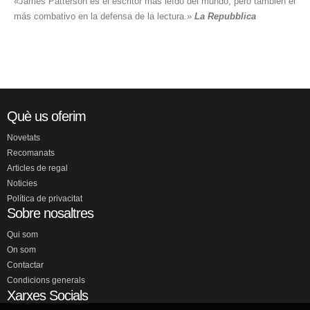
«James Patterson es el escritor más leído del mundo, pero también el
más combativo en la defensa de la lectura.»
La Repubblica
Què us oferim
Novetats
Recomanats
Articles de regal
Noticies
Política de privacitat
Sobre nosaltres
Qui som
On som
Contactar
Condicions generals
Xarxes Socials