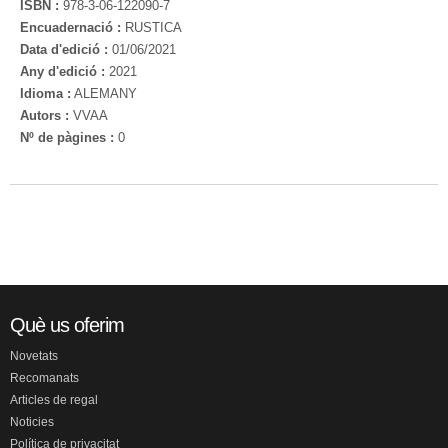
ISBN :
978-3-06-122090-7
Encuadernació :
RUSTICA
Data d'edició :
01/06/2021
Any d'edició :
2021
Idioma :
ALEMANY
Autors :
VVAA
Nº de pàgines :
0
Què us oferim
Novetats
Recomanats
Articles de regal
Noticies
Política de privacitat