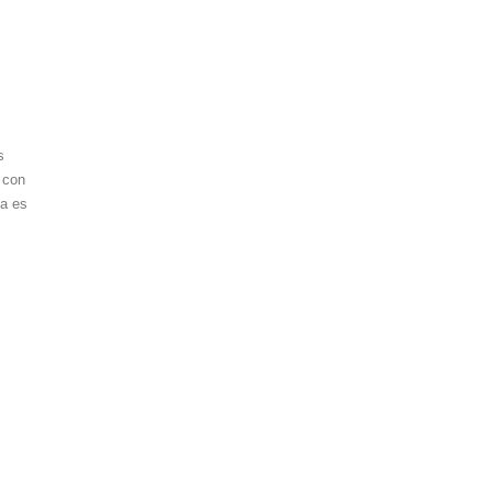
s
 con
za es