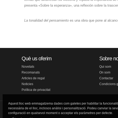
presenta «Sobre la esperanza», una reflexión sobre la trascen
La tonalidad del pensamiento
es una obra que pone al alcance 
Què us oferim
Sobre no
Novetats
Qui som
Recomanats
On som
Articles de regal
Contactar
Noticies
Condicions 
Política de privacitat
Aquest lloc web emmagatzema dades com galetes per habilitar la funcionalit
necessària de el lloc, inclosos anàlisi i personalització. Podeu canviar la sev
configuració en qualsevol moment o acceptar els paràmetres per defecte.