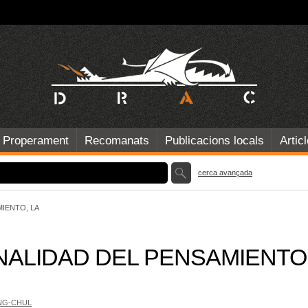
Properament
Recomanats
Publicacions locals
Artic
cerca avançada
IENTO, LA
NALIDAD DEL PENSAMIENTO
NG-CHUL