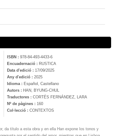
ISBN :
978-84-493-4433-6
Encuadernació :
RUSTICA
Data d'edició :
17/09/2025
Any d'edició :
2025
Idioma :
Español, Castellano
Autors :
HAN, BYUNG-CHUL
Traductores :
CORTÉS FERNÁNDEZ, LARA
Nº de pàgines :
160
Col·lecció :
CONTEXTOS
r, da título a esta obra y en ella Han expone los tonos y
 pregunta por el sentido del amor, mientras que en Lisboa