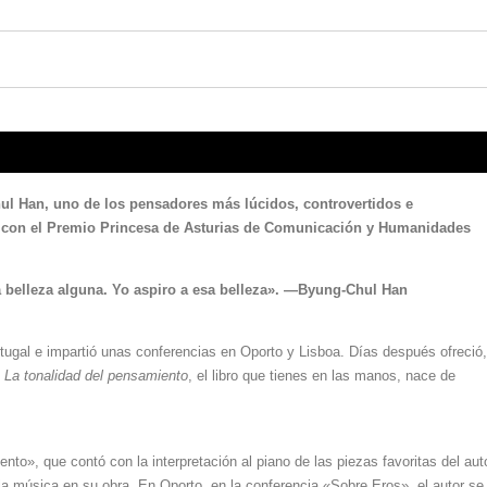
l Han, uno de los pensadores más lúcidos, controvertidos e
do con el Premio Princesa de Asturias de Comunicación y Humanidades
a belleza alguna. Yo aspiro a esa belleza
». —Byung-Chul Han
tugal e impartió unas conferencias en Oporto y Lisboa. Días después ofreció,
.
La tonalidad del pensamiento
, el libro que tienes en las manos, nace de
to», que contó con la interpretación al piano de las piezas favoritas del auto
 la música en su obra. En Oporto, en la conferencia «Sobre Eros», el autor se