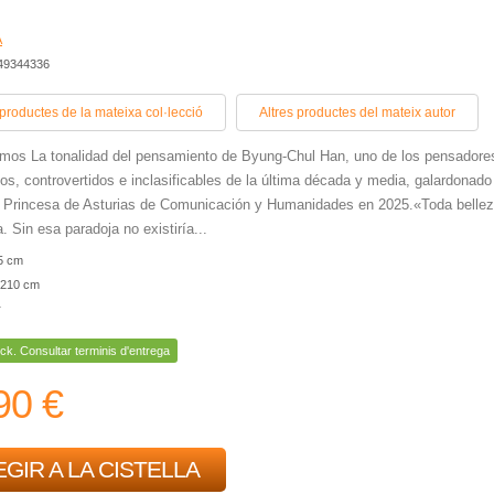
A
449344336
 productes de la mateixa col·lecció
Altres productes del mateix autor
mos La tonalidad del pensamiento de Byung-Chul Han, uno de los pensadore
os, controvertidos e inclasificables de la última década y media, galardonado
o Princesa de Asturias de Comunicación y Humanidades en 2025.«Toda belle
. Sin esa paradoja no existiría...
5 cm
210 cm
r
ck. Consultar terminis d'entrega
90 €
GIR A LA CISTELLA