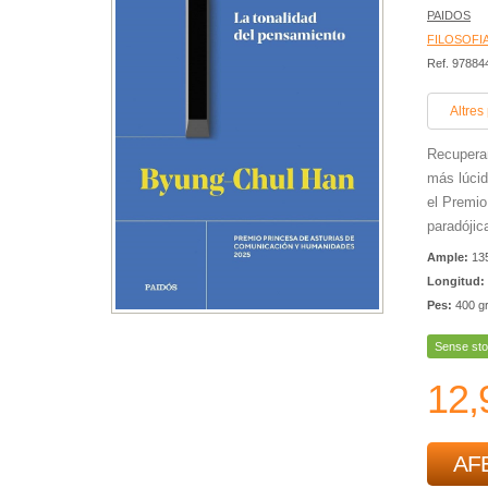
PAIDOS
FILOSOFI
Ref. 9788
Altres
Recupera
más lúcid
el Premi
paradójica
Ample:
13
Longitud:
Pes:
400 g
Sense sto
12,
AFE