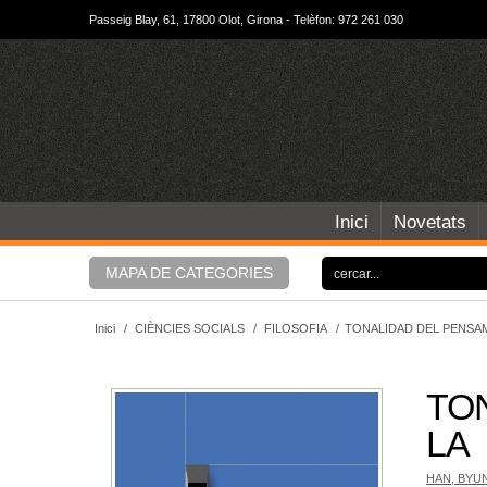
Passeig Blay, 61, 17800 Olot, Girona - Telèfon: 972 261 030
Inici
Novetats
MAPA DE CATEGORIES
Inici
/
CIÈNCIES SOCIALS
/
FILOSOFIA
/
TONALIDAD DEL PENSAM
TO
LA
HAN, BYU