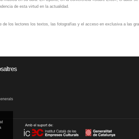
dencia de esta virtud en la actualidad.
de los lectores los textos, las fotografías y el acceso en exclusiva a las gr
saltres
generals
at
a