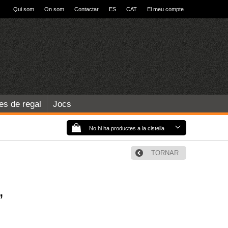
Qui som
On som
Contactar
ES
CAT
El meu compte
les de regal
Jocs
No hi ha productes a la cistella
TORNAR
,