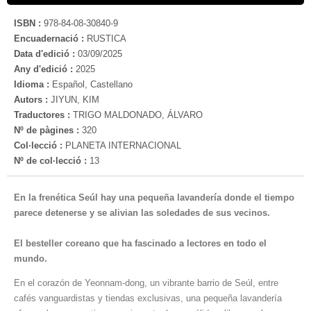
ISBN :
978-84-08-30840-9
Encuadernació :
RUSTICA
Data d'edició :
03/09/2025
Any d'edició :
2025
Idioma :
Español, Castellano
Autors :
JIYUN, KIM
Traductores :
TRIGO MALDONADO, ÁLVARO
Nº de pàgines :
320
Col·lecció :
PLANETA INTERNACIONAL
Nº de col·lecció :
13
En la frenética Seúl hay una pequeña lavandería donde el tiempo
parece detenerse y se alivian las soledades de sus vecinos.
El besteller coreano que ha fascinado a lectores en todo el
mundo.
En el corazón de Yeonnam-dong, un vibrante barrio de Seúl, entre
cafés vanguardistas y tiendas exclusivas, una pequeña lavandería