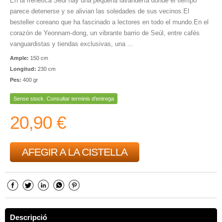
En la frenética Seúl hay una pequeña lavandería donde el tiempo
parece detenerse y se alivian las soledades de sus vecinos.El
besteller coreano que ha fascinado a lectores en todo el mundo.En el
corazón de Yeonnam-dong, un vibrante barrio de Seúl, entre cafés
vanguardistas y tiendas exclusivas, una ...
Ample:
150 cm
Longitud:
230 cm
Pes:
400 gr
Sense stock. Consultar terminis d'entrega
20,90 €
AFEGIR A LA CISTELLA
Descripció