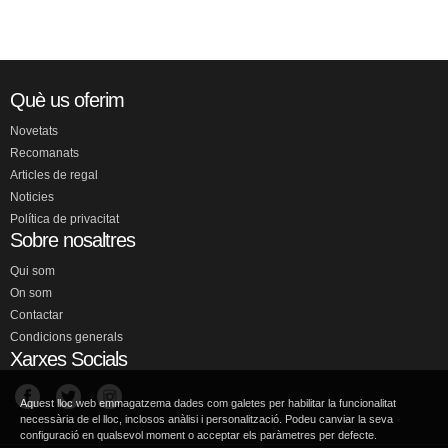
Què us oferim
Novetats
Recomanats
Articles de regal
Noticies
Política de privacitat
Sobre nosaltres
Qui som
On som
Contactar
Condicions generals
Xarxes Socials
Aquest lloc web emmagatzema dades com galetes per habilitar la funcionalitat
necessària de el lloc, inclosos anàlisi i personalització. Podeu canviar la seva
configuració en qualsevol moment o acceptar els paràmetres per defecte.