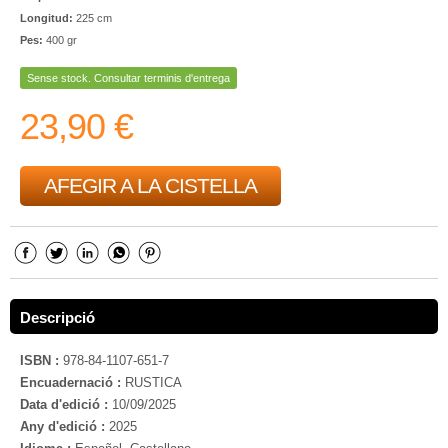
Longitud:
225 cm
Pes:
400 gr
Sense stock. Consultar terminis d'entrega
23,90 €
AFEGIR A LA CISTELLA
Descripció
ISBN :
978-84-1107-651-7
Encuadernació :
RUSTICA
Data d'edició :
10/09/2025
Any d'edició :
2025