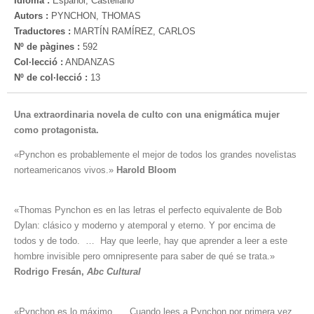
Idioma :
Español, Castellano
Autors :
PYNCHON, THOMAS
Traductores :
MARTÍN RAMÍREZ, CARLOS
Nº de pàgines :
592
Col·lecció :
ANDANZAS
Nº de col·lecció :
13
Una extraordinaria novela de culto con una enigmática mujer
como protagonista.
«Pynchon es probablemente el mejor de todos los grandes novelistas
norteamericanos vivos.»
Harold Bloom
«Thomas Pynchon es en las letras el perfecto equivalente de Bob
Dylan: clásico y moderno y atemporal y eterno. Y por encima de
todos y de todo. … Hay que leerle, hay que aprender a leer a este
hombre invisible pero omnipresente para saber de qué se trata.»
Rodrigo Fresán,
Abc Cultural
«Pynchon es lo máximo. … Cuando lees a Pynchon por primera vez