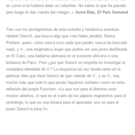
es como si te hubiera dado un calambre. No sabes lo que ha pasado,
pero luego te das cuenta del milagro..»
Junot Díaz,
El País Semanal
Tres son los protagonistas de esta extraña y fantástica aventura:
Herbert Stencil, que busca algo que cree haber perdido; Benny
Profane, quien, como nunca tuvo nada que perder, nunca ha buscado
nada, y V., una enigmática mujer que podría ser una joven desflorada
en El Cairo, una bailarina alemana en el suroeste africano o una
lesbiana de París. Pero ¿por qué Stencil se empeña en investigar la
verdadera identidad de V.? La respuesta tal vez resida tanto en la
pertinaz idea que tiene Stencil de que «detrás de V., y en V., hay
mucho más que todo lo que jamás hayamos soñado» como en esta
reflexión del propio Pynchon: «Lo que son para el libertino unos
muslos abiertos, lo que es el vuelo de los pájaros migratorios para el
ornitólogo, lo que es una tenaza para el ajustador, eso es para el
joven Stencil la letra V».