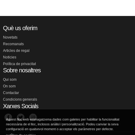
Què us oferim
Novetats
Recomanats
Articles de regal
Noticies
Política de privacitat
Sobre nosaltres
Qui som
On som
Contactar
Condicions generals
Xarxes Socials
Aquest lloc web emmagatzema dades com galetes per habilitar la funcionalitat
necessària de el lloc, inclosos anàlisi i personalització. Podeu canviar la seva
configuració en qualsevol moment o acceptar els paràmetres per defecte.