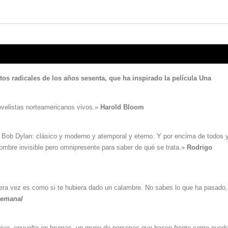
s radicales de los años sesenta, que ha inspirado la película Una
ovelistas norteamericanos vivos.»
Harold Bloom
 Bob Dylan: clásico y moderno y atemporal y eterno. Y por encima de todos 
ombre invisible pero omnipresente para saber de qué se trata.»
Rodrigo
a vez es como si te hubiera dado un calambre. No sabes lo que ha pasado,
Semanal
brevive, envuelto en brumas, un grupo de personas que hacen frente como pue