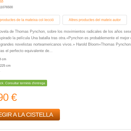
RA
11076500
 productes de la mateixa col·lecció
Altres productes del mateix autor
ovela de Thomas Pynchon, sobre los movimientos radicales de los años ses
spirado la película Una batalla tras otra.«Pynchon es probablemente el mejor
s grandes novelistas norteamericanos vivos.» Harold Bloom«Thomas Pynchon
ras el perfecto equivalente de...
8 cm
225 cm
r
ck. Consultar terminis d'entrega
90 €
GIR A LA CISTELLA