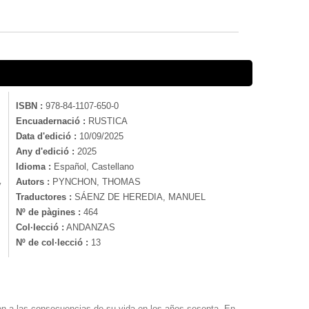
ISBN :
978-84-1107-650-0
Encuadernació :
RUSTICA
Data d'edició :
10/09/2025
Any d'edició :
2025
Idioma :
Español, Castellano
Autors :
PYNCHON, THOMAS
y
Traductores :
SÁENZ DE HEREDIA, MANUEL
Nº de pàgines :
464
Col·lecció :
ANDANZAS
Nº de col·lecció :
13
den a las consecuencias de su vida en los años sesenta. En