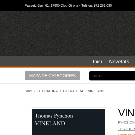
Passeig Blay, 61, 17800 Olot, Girona - Telèfon: 972 261 030
Inici
Novetats
MAPA DE CATEGORIES
Inici
/
LITERATURA
/
LITERATURA
/
VINELAND
VI
PYNCHON
TUSQUET