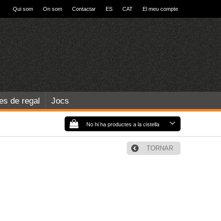
Qui som
On som
Contactar
ES
CAT
El meu compte
les de regal
Jocs
No hi ha productes a la cistella
TORNAR