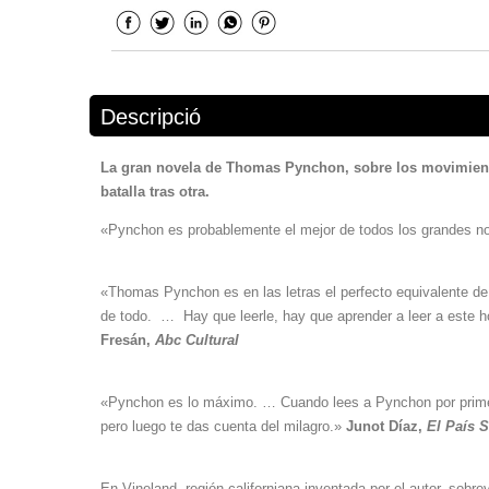
Descripció
La gran novela de Thomas Pynchon, sobre los movimiento
batalla tras otra.
«Pynchon es probablemente el mejor de todos los grandes n
«Thomas Pynchon es en las letras el perfecto equivalente de
de todo. … Hay que leerle, hay que aprender a leer a este h
Fresán,
Abc Cultural
«Pynchon es lo máximo. … Cuando lees a Pynchon por primer
pero luego te das cuenta del milagro.»
Junot Díaz,
El País 
En Vineland, región californiana inventada por el autor, so