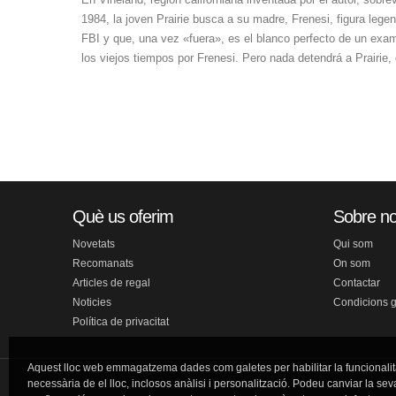
1984, la joven Prairie busca a su madre, Frenesi, figura leg
FBI y que, una vez «fuera», es el blanco perfecto de un exa
los viejos tiempos por Frenesi. Pero nada detendrá a Prairie, 
Què us oferim
Sobre no
Novetats
Qui som
Recomanats
On som
Articles de regal
Contactar
Noticies
Condicions 
Política de privacitat
Aquest lloc web emmagatzema dades com galetes per habilitar la funcionalit
necessària de el lloc, inclosos anàlisi i personalització. Podeu canviar la sev