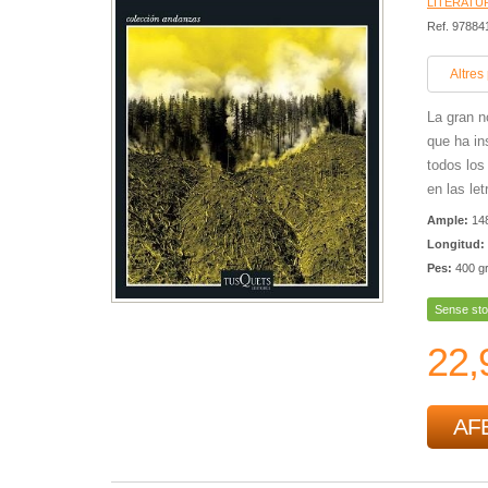
LITERATU
Ref. 97884
Altres
La gran n
que ha in
todos lo
en las let
Ample:
14
Longitud:
Pes:
400 g
Sense sto
22,
AFE