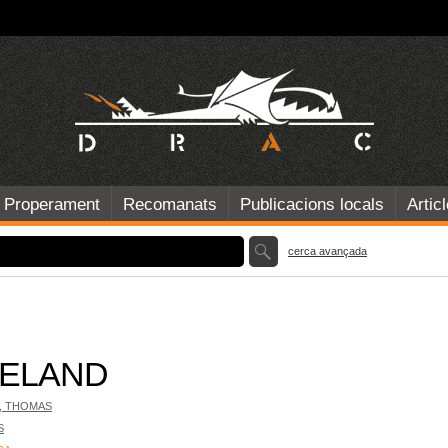
Properament
Recomanats
Publicacions locals
Artic
cerca avançada
NELAND
, THOMAS
S