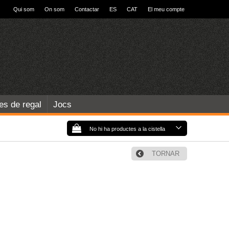
Qui som
On som
Contactar
ES
CAT
El meu compte
les de regal
Jocs
No hi ha productes a la cistella
TORNAR