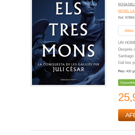
ROSA DEL
NOVEL·LA
Ref. 9788
Altres
UN HOME
Després d
Santiago 
Gàl·lies p
Pes:
400 g
Disponibl
25,
AFE