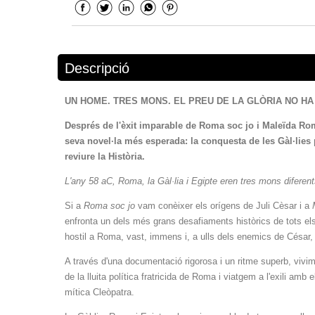
Descripció
UN HOME. TRES MONS. EL PREU DE LA GLÒRIA NO HA 
Després de l'èxit imparable de Roma soc jo i Maleïda Rom
seva novel·la més esperada: la conquesta de les Gàl·lies p
reviure la Història.
L'any 58 aC, Roma, la Gàl·lia i Egipte eren tres mons difere
Si a
Roma soc jo
vam conèixer els orígens de Juli Cèsar i a
enfronta un dels més grans desafiaments històrics de tots els
hostil a Roma, vast, immens i, a ulls dels enemics de César,
A través d'una documentació rigorosa i un ritme superb, vivim 
de la lluita política fratricida de Roma i viatgem a l'exili amb
mítica Cleòpatra.