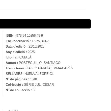
ISBN :
978-84-10256-43-9
Encuadernació :
TAPA DURA
Data d'edició :
21/10/2025
Any d'edició :
2025
Idioma :
CATALÀ
Autors :
POSTEGUILLO, SANTIAGO
Traductores :
FALCÓ GARCÍA, IMMA/PARÉS
SELLARÈS, NÚRIA/ALEGRE CL
Nº de pàgines :
1040
Col·lecció :
SÈRIE JULI CÈSAR
Nº de col·lecció :
3