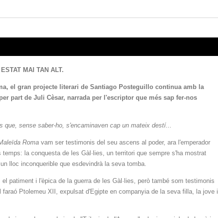
ESTAT MAI TAN ALT.
a, el gran projecte literari de Santiago Posteguillo continua amb la
er part de Juli Cèsar, narrada per l'escriptor que més sap fer-nos
nts que, sense saber-ho, s'encaminaven cap un mateix destí...
Maleïda Roma
vam ser testimonis del seu ascens al poder, ara l'emperador
 temps: la conquesta de les Gàl·lies, un territori que sempre s'ha mostrat
 un lloc inconquerible que esdevindrà la seva tomba.
el patiment i l'èpica de la guerra de les Gàl·lies, però també som testimonis
 el faraó Ptolemeu XII, expulsat d'Egipte en companyia de la seva filla, la jove i