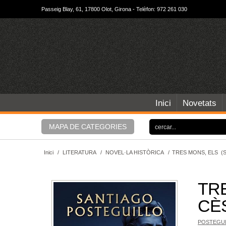
Passeig Blay, 61, 17800 Olot, Girona - Telèfon: 972 261 030
Inici
Novetats
MAPA DE CATEGORIES
Inici
/
LITERATURA
/
NOVEL·LA HISTÒRICA
/
TRES MONS, ELS (S
TRE
CÈ
POSTEGUI