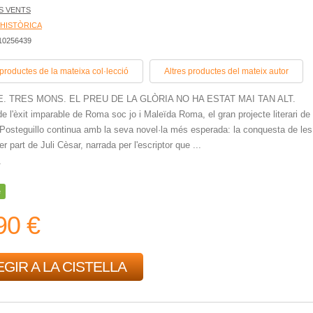
S VENTS
 HISTÒRICA
410256439
 productes de la mateixa col·lecció
Altres productes del mateix autor
. TRES MONS. EL PREU DE LA GLÒRIA NO HA ESTAT MAI TAN ALT.
e l'èxit imparable de Roma soc jo i Maleïda Roma, el gran projecte literari de
Posteguillo continua amb la seva novel·la més esperada: la conquesta de les
er part de Juli Cèsar, narrada per l'escriptor que ...
r
e
90 €
GIR A LA CISTELLA