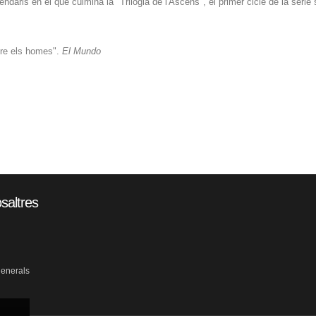
ndaris en el que culmina la "Trilogia de l'Ascens", el primer cicle de la sèrie 
ntre els homes".
El Mundo
saltres
generals