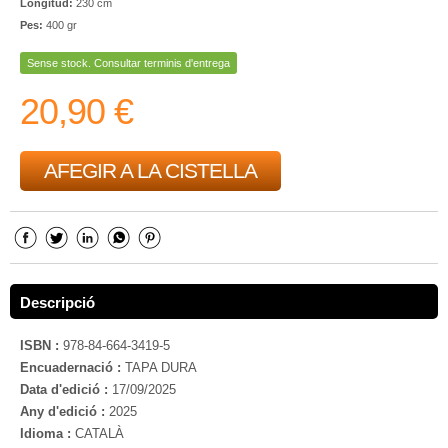
Longitud:
230 cm
Pes:
400 gr
Sense stock. Consultar terminis d'entrega
20,90 €
AFEGIR A LA CISTELLA
Descripció
ISBN :
978-84-664-3419-5
Encuadernació :
TAPA DURA
Data d'edició :
17/09/2025
Any d'edició :
2025
Idioma :
CATALÀ