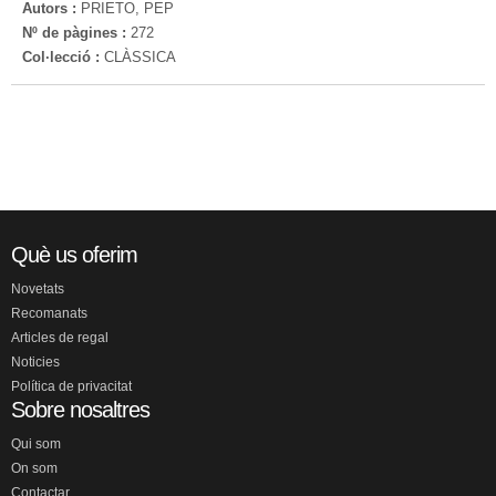
Autors :
PRIETO, PEP
Nº de pàgines :
272
Col·lecció :
CLÀSSICA
Què us oferim
Novetats
Recomanats
Articles de regal
Noticies
Política de privacitat
Sobre nosaltres
Qui som
On som
Contactar