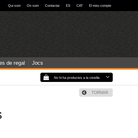
Qui som
On som
Contactar
ES
CAT
El meu compte
les de regal
Jocs
No hi ha productes a la cistella
TORNAR
S