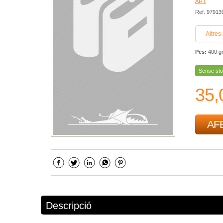
ART
Ref. 9791
Altres
Pes:
400 g
Sense sto
35,
AFE
Descripció