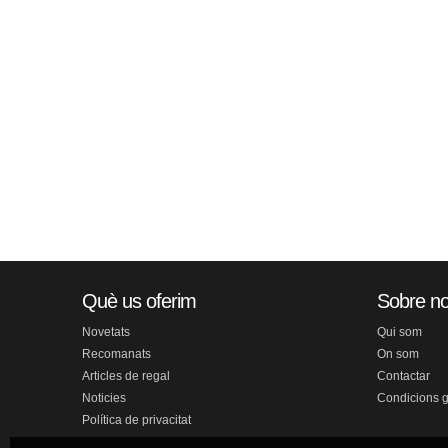
Què us oferim
Sobre no
Novetats
Qui som
Recomanats
On som
Articles de regal
Contactar
Noticies
Condicions 
Política de privacitat