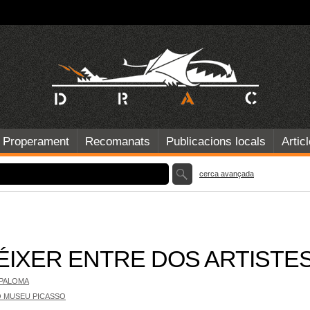
Properament
Recomanats
Publicacions locals
Artic
cerca avançada
ÉIXER ENTRE DOS ARTISTE
 PALOMA
 MUSEU PICASSO