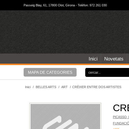
Passeig Blay, 61, 17800 Olot, Girona - Telèfon: 972 261 030
Inici
Novetats
MAPA DE CATEGORIES
Inici
/
BELLES ARTS
/
ART
/
CRÉIXER ENTRE DOS ARTISTES
CR
PICASSO,
FUNDACIÓ