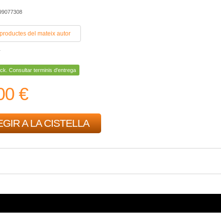
399077308
 productes del mateix autor
r
ck. Consultar terminis d'entrega
00 €
GIR A LA CISTELLA