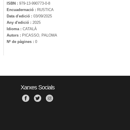
ISBN :
979-13-990773-0-8
Encuadernació :
RUSTICA
Data d'edició :
03/09/2025
Any d'edició :
2025
Idioma :
CATALÀ
Autors :
PICASSO, PALOMA
Nº de pàgines :
0
Xarxes Socials