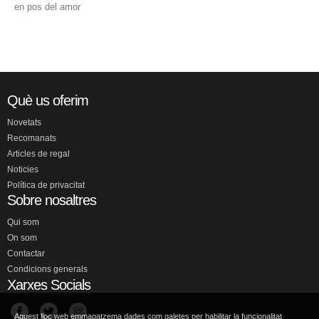
en pos del amor
Què us oferim
Novetats
Recomanats
Articles de regal
Noticies
Política de privacitat
Sobre nosaltres
Qui som
On som
Contactar
Condicions generals
Xarxes Socials
Aquest lloc web emmagatzema dades com galetes per habilitar la funcionalitat