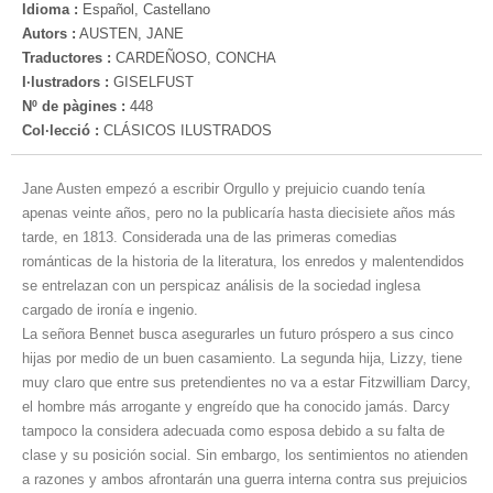
Idioma :
Español, Castellano
Autors :
AUSTEN, JANE
Traductores :
CARDEÑOSO, CONCHA
I·lustradors :
GISELFUST
Nº de pàgines :
448
Col·lecció :
CLÁSICOS ILUSTRADOS
Jane Austen empezó a escribir Orgullo y prejuicio cuando tenía
apenas veinte años, pero no la publicaría hasta diecisiete años más
tarde, en 1813. Considerada una de las primeras comedias
románticas de la historia de la literatura, los enredos y malentendidos
se entrelazan con un perspicaz análisis de la sociedad inglesa
cargado de ironía e ingenio.
La señora Bennet busca asegurarles un futuro próspero a sus cinco
hijas por medio de un buen casamiento. La segunda hija, Lizzy, tiene
muy claro que entre sus pretendientes no va a estar Fitzwilliam Darcy,
el hombre más arrogante y engreído que ha conocido jamás. Darcy
tampoco la considera adecuada como esposa debido a su falta de
clase y su posición social. Sin embargo, los sentimientos no atienden
a razones y ambos afrontarán una guerra interna contra sus prejuicios