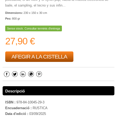
baile, el sampling, el tecno y sus infin...
Dimensions:
230 x 150 x 30 cm
Pes:
800 gr
Sense stock. Consultar terminis d'entrega
27,90 €
AFEGIR A LA CISTELLA
Descripció
ISBN :
978-84-10045-29-3
Encuadernació :
RUSTICA
Data d'edició :
03/09/2025