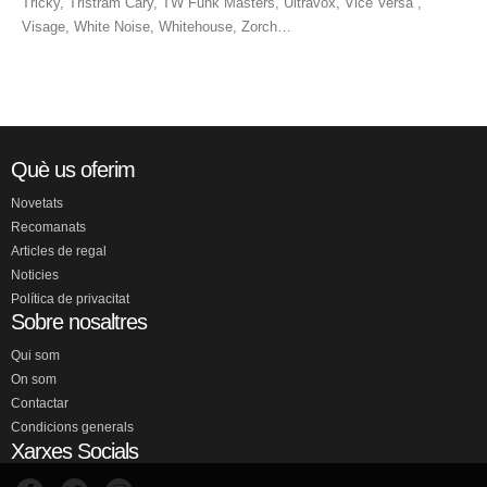
Tricky, Tristram Cary, TW Funk Masters, Ultravox, Vice Versa ,
Visage, White Noise, Whitehouse, Zorch…
Què us oferim
Novetats
Recomanats
Articles de regal
Noticies
Política de privacitat
Sobre nosaltres
Qui som
On som
Contactar
Condicions generals
Xarxes Socials