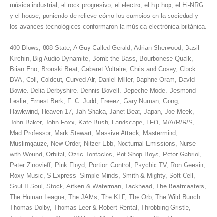
música industrial, el rock progresivo, el electro, el hip hop, el Hi-NRG
y el house, poniendo de relieve cómo los cambios en la sociedad y
los avances tecnológicos conformaron la música electrónica británica.
400 Blows, 808 State, A Guy Called Gerald, Adrian Sherwood, Basil
Kirchin, Big Audio Dynamite, Bomb the Bass, Bourbonese Qualk,
Brian Eno, Bronski Beat, Cabaret Voltaire, Chris and Cosey, Clock
DVA, Coil, Coldcut, Curved Air, Daniel Miller, Daphne Oram, David
Bowie, Delia Derbyshire, Dennis Bovell, Depeche Mode, Desmond
Leslie, Ernest Berk, F. C. Judd, Freeez, Gary Numan, Gong,
Hawkwind, Heaven 17, Jah Shaka, Janet Beat, Japan, Joe Meek,
John Baker, John Foxx, Kate Bush, Landscape, LFO, M/A/R/R/S,
Mad Professor, Mark Stewart, Massive Attack, Mastermind,
Muslimgauze, New Order, Nitzer Ebb, Nocturnal Emissions, Nurse
with Wound, Orbital, Ozric Tentacles, Pet Shop Boys, Peter Gabriel,
Peter Zinovieff, Pink Floyd, Portion Control, Psychic TV, Ron Geesin,
Roxy Music, S’Express, Simple Minds, Smith & Mighty, Soft Cell,
Soul II Soul, Stock, Aitken & Waterman, Tackhead, The Beatmasters,
The Human League, The JAMs, The KLF, The Orb, The Wild Bunch,
Thomas Dolby, Thomas Leer & Robert Rental, Throbbing Gristle,