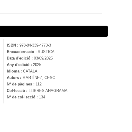
ISBN :
978-84-339-4770-3
Encuadernació :
RUSTICA
Data d'edició :
03/09/2025
Any d'edició :
2025
Idioma :
CATALÀ
Autors :
MARTÍNEZ, CESC
Nº de pàgines :
112
Col·lecció :
LLIBRES ANAGRAMA
Nº de col·lecció :
134