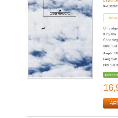
LITERATU
Ref. 9788
Altres
Un viatge 
llunyana.
Cada vega
continuar 
Ample:
14
Longitud:
Pes:
400 g
Sense sto
16,
AFE