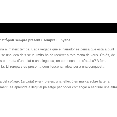
na metròpoli sempre present i sempre llunyana.
nyana al mateix temps. Cada vegada que el narrador es pensa que està a punt
fer-se una idea dels seus límits ha de recórrer a tota mena de veus. On és, de
 es tracta d’un relat o una llegenda, on comença i on s’acaba? A fora,
i fa. El rerepaís es presenta com l’escenari ideal per a una conquesta
ca del
collage
,
La ciutat errant
ofereix una reflexió en marxa sobre la terra
inalment, és aprendre a llegir el paisatge per poder començar a escriure una altra