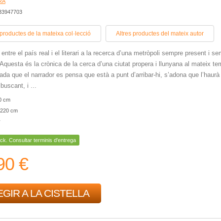
RA
433947703
 productes de la mateixa col·lecció
Altres productes del mateix autor
entre el país real i el literari a la recerca d’una metròpoli sempre present i s
 Aquesta és la crònica de la cerca d’una ciutat propera i llunyana al mateix t
da que el narrador es pensa que està a punt d’arribar-hi, s’adona que l’haurà
buscant, i ...
0 cm
220 cm
r
ck. Consultar terminis d'entrega
90 €
GIR A LA CISTELLA