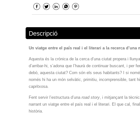
Descripció
Un viatge entre el país real i el literari a la recerca d’u
Aquesta és la crònica de la cerca d’una ciutat propera i llu
d’arribar-hi, s’adona que l’haurà de continuar buscant, i per 
debò, aquesta ciutat? Com són els seus habitants? I si només
només hi ha un món selvàtic, primitiu, incomprensible, tant h
capritxosa.
Fent servir l’estructura d’una
road story
, i mitjançant la tècni
narrant un viatge entre el país real i el literari. El que cal, f
història.