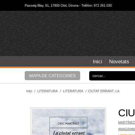
Passeig Blay, 61, 17800 Olot, Girona - Telèfon: 972 261 030
Inici
Novetats
MAPA DE CATEGORIES
Inici
/
LITERATURA
/
LITERATURA
/
CIUTAT ERRANT, LA
CIU
MARTÍNEZ
ANAGRAM