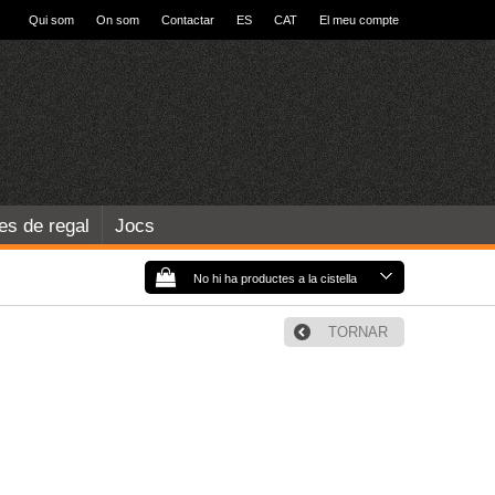
Qui som
On som
Contactar
ES
CAT
El meu compte
les de regal
Jocs
No hi ha productes a la cistella
TORNAR