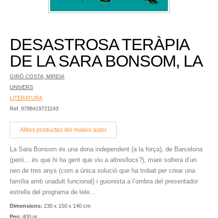
DESASTROSA TERÀPIA
DE LA SARA BONSOM, LA
GIRÓ COSTA, MIREIA
UNIVERS
LITERATURA
Ref. 9788419721143
Altres productes del mateix autor
La Sara Bonsom és una dona independent (a la força), de Barcelona
(però... és que hi ha gent que viu a altresllocs?), mare soltera d’un
nen de tres anys (com a única solució que ha trobat per crear una
família amb unadult funcional) i guionista a l’ombra del presentador
estrella del programa de tele...
Dimensions:
230 x 150 x 140 cm
Pes:
400 gr