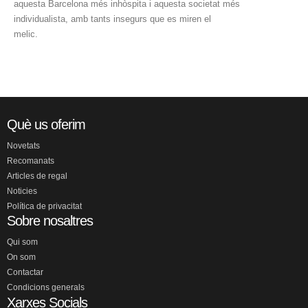
aquesta Barcelona més inhòspita i aquesta societat més
individualista, amb tants insegurs que es miren el
melic.
Què us oferim
Novetats
Recomanats
Articles de regal
Noticies
Política de privacitat
Sobre nosaltres
Qui som
On som
Contactar
Condicions generals
Xarxes Socials