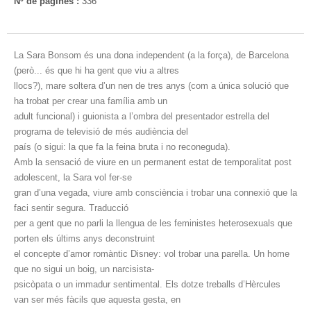
Nº de pàgines :
336
La Sara Bonsom és una dona independent (a la força), de Barcelona
(però... és que hi ha gent que viu a altres
llocs?), mare soltera d’un nen de tres anys (com a única solució que
ha trobat per crear una família amb un
adult funcional) i guionista a l’ombra del presentador estrella del
programa de televisió de més audiència del
país (o sigui: la que fa la feina bruta i no reconeguda).
Amb la sensació de viure en un permanent estat de temporalitat post
adolescent, la Sara vol fer-se
gran d’una vegada, viure amb consciència i trobar una connexió que la
faci sentir segura. Traducció
per a gent que no parli la llengua de les feministes heterosexuals que
porten els últims anys deconstruint
el concepte d’amor romàntic Disney: vol trobar una parella. Un home
que no sigui un boig, un narcisista-
psicòpata o un immadur sentimental. Els dotze treballs d’Hèrcules
van ser més fàcils que aquesta gesta, en