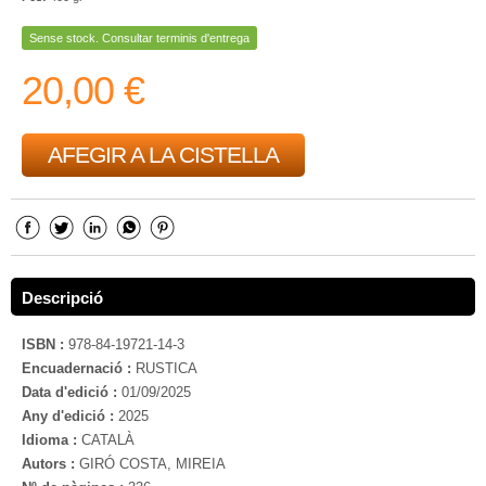
Sense stock. Consultar terminis d'entrega
20,00 €
AFEGIR A LA CISTELLA
Descripció
ISBN :
978-84-19721-14-3
Encuadernació :
RUSTICA
Data d'edició :
01/09/2025
Any d'edició :
2025
Idioma :
CATALÀ
Autors :
GIRÓ COSTA, MIREIA