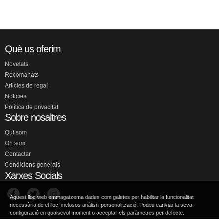
Què us oferim
Novetats
Recomanats
Articles de regal
Noticies
Política de privacitat
Sobre nosaltres
Qui som
On som
Contactar
Condicions generals
Xarxes Socials
Aquest lloc web emmagatzema dades com galetes per habilitar la funcionalitat
necessària de el lloc, inclosos anàlisi i personalització. Podeu canviar la seva
configuració en qualsevol moment o acceptar els paràmetres per defecte.