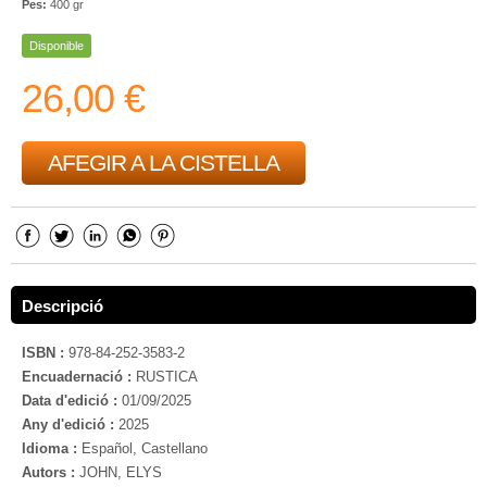
Pes:
400 gr
Disponible
26,00 €
AFEGIR A LA CISTELLA
Descripció
ISBN :
978-84-252-3583-2
Encuadernació :
RUSTICA
Data d'edició :
01/09/2025
Any d'edició :
2025
Idioma :
Español, Castellano
Autors :
JOHN, ELYS