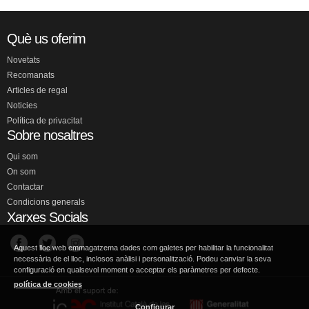
Què us oferim
Novetats
Recomanats
Articles de regal
Noticies
Política de privacitat
Sobre nosaltres
Qui som
On som
Contactar
Condicions generals
Xarxes Socials
Aquest lloc web emmagatzema dades com galetes per habilitar la funcionalitat
necessària de el lloc, inclosos anàlisi i personalització. Podeu canviar la seva
configuració en qualsevol moment o acceptar els paràmetres per defecte.
política de cookies
Configurar