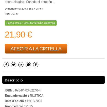
oportunidades. Cuando el corazón ...
Dimensions:
229 x 152 x 28 cm
Pes:
362 gr
Sense stock. Consultar terminis d'entrega
21,90 €
AFEGIR A LA CISTELLA
Descripció
ISBN :
978-84-03-52240-4
Encuadernació :
RUSTICA
Data d'edició :
16/10/2025
Any d'edició :
2025