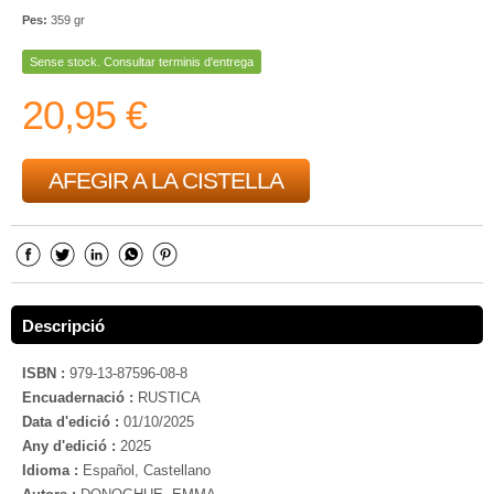
Pes:
359 gr
Sense stock. Consultar terminis d'entrega
20,95 €
AFEGIR A LA CISTELLA
Descripció
ISBN :
979-13-87596-08-8
Encuadernació :
RUSTICA
Data d'edició :
01/10/2025
Any d'edició :
2025
Idioma :
Español, Castellano