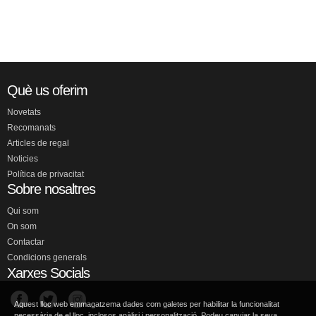
Què us oferim
Novetats
Recomanats
Articles de regal
Noticies
Política de privacitat
Sobre nosaltres
Qui som
On som
Contactar
Condicions generals
Xarxes Socials
Aquest lloc web emmagatzema dades com galetes per habilitar la funcionalitat
necessària de el lloc, inclosos anàlisi i personalització. Podeu canviar la seva