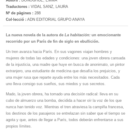
Autors :
DONOGHUE, EMMA
Traductores :
VIDAL SANZ, LAURA
Nº de pàgines :
288
Col·lecció :
ADN EDITORIAL GRUPO ANAYA
La nueva novela de la autora de
La habitación:
un emocionante
recorrido por un París de fin de siglo en ebullición.
Un tren avanza hacia París. En sus vagones viajan hombres y
mujeres de todas las edades y condiciones: una joven obrera cansada
de la injusticia, una madre que huye en busca de anonimato, un pintor
extranjero, una estudiante de medicina que desafía los prejuicios, y
una mujer rusa que reparte ayuda entre los más necesitados. Cada
uno lleva consigo sus sueños, sus miedos y sus secretos.
Mado, la joven obrera, ha tomado una decisión radical: lleva en su
cubo de almuerzo una bomba, decidida a hacer oír la voz de los que
nunca han tenido voz. Mientras el tren atraviesa la campiña francesa,
los destinos de los pasajeros se entrelazan sin saber que el tiempo se
agota y que, antes de llegar a París, todos deberán enfrentarse a sus
propios límites.